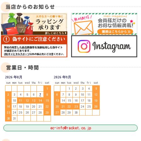
2026 年8月
2026 年9月
sun
mon
tue
wed
thu
fri
sat
sun
mon
tue
wed
thu
fri
sat
1
1
2
3
4
5
2
3
4
5
6
7
8
6
7
8
9
10
11
12
9
10
11
12
13
14
15
13
14
15
16
17
18
19
16
17
18
19
20
21
22
20
21
22
23
24
25
26
23
24
25
26
27
28
29
27
28
29
30
30
31
ec-info@racket.co.jp