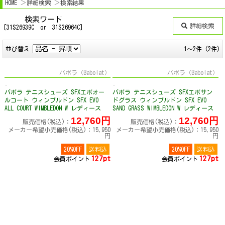
HOME
詳細検索
検索結果
検索ワード
詳細検索
[31S26939C or 31S26964C]
並び替え
1～2件 (2件)
バボラ（Babolat）
バボラ（Babolat）
バボラ テニスシューズ SFXエボオー
バボラ テニスシューズ SFXエボサン
ルコート ウィンブルドン SFX EVO
ドグラス ウィンブルドン SFX EVO
ALL COURT WIMBLEDON W レディース
SAND GRASS WIMBLEDON W レディース
31S26939C
31S26964C
12,760円
12,760円
販売価格(税込)：
販売価格(税込)：
メーカー希望小売価格(税込)：15,950
メーカー希望小売価格(税込)：15,950
円
円
20%OFF
送料込
20%OFF
送料込
127pt
127pt
会員ポイント
会員ポイント