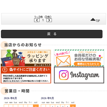
1～2件 (2件)
1
TOP
2026 年8月
2026 年9月
sun
mon
tue
wed
thu
fri
sat
sun
mon
tue
wed
thu
fri
sat
1
1
2
3
4
5