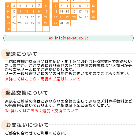
2
3
4
5
6
7
8
6
7
8
9
10
11
12
9
10
11
12
13
14
15
13
14
15
16
17
18
19
16
17
18
19
20
21
22
20
21
22
23
24
25
26
23
24
25
26
27
28
29
27
28
29
30
30
31
ec-info@racket.co.jp
当店に在庫がある商品は前払い・加工商品以外は1～3営業日でお送りい
たしますが、ご注文後に取り寄せの商品は在庫の有無および入荷日が分
かり次第メールにてご連絡いたします。
メーカー取り寄せ時に欠品の可能性もございますのでご了承ください。
≫詳しくはこちら：商品のお届けについて
返品をご希望の際はご返品商品の金額に応じて返品の送料や手数料など
の諸費用を頂いております。詳細は以下をご確認ください。
≫ 詳しくはこちら：返品・交換について
ご都合に合わせてご利用ください。