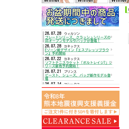
26.07.28
ウィルソン
ブレードシリーズ、クラッシュシリーズの
USオープンモデルやバッグが登場！
26.07.28
ヨネックス
Eゾーン新デザイン『エスプレッソブラウ
ン』予約開始
26.07.22
ヨネックス
ソフトテニスラケット「ボルトレイジ7」シ
リーズ新色予約開始！
26.07.21
プリンス
ビースト、シューズ、バッグ新作モデル登
場
26.07.14
アシックス
テニスシューズがプライスダウン☆
26.07.13
ヨネックス
テニスシューズ「パワークッションエアラ
スダッシュ5」が入荷！
26.07.13
ダンロップ
2026年秋冬モデルウェアが入荷！
26.07.09
ウィルソン
テニスラケットディファイアシリーズ予約
開始
26.07.09
アシックス