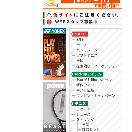
26.06.17
ダンロップ
テニスラケット「LX 800、LX 800 TOUR」シ
リーズ予約開始
26.06.17
ダンロップ
テニスラケット「LX 1000」シリーズ予約開
始
26.06.16
ローチェ
2026年秋冬モデルウェアが予約開始！
26.06.15
ニューバランス
SALE
2026年モデルのテニスシューズがプライス
ダウン！
テニス
26.06.11
スノワート
バドミントン
テニスラケット「ビタス100LS」予約受付
ソフトテニス
中！
卓球
26.06.09
ヨネックス
在庫限り！バーゲンウェア
ヨネックス テニス シューズ「POWER
CUSHION AERUS DASH」予約開始
26.06.09
ヘッド
テニス バッグ ツアー バックパック 予
お買得！箱買いボール
約開始！
新作ウェア
26.06.09
ヘッド
ギフト包装
テニスラケット「エクストリーム」シリー
プレゼントキャンペーン
ズ予約開始！
26.06.05
ヘッド
テニスラケット「パワー100」予約開始！
ラケット
26.06.05
ヨネックス
シューズ
テニスシューズ「パワークッションエアラ
スダッシュ」シリーズ新色 予約開始！
ストリング
26.06.02
リーニン
単張
バドミントンラケット「BLADEX 880 志田千
複数セット
陽選手モデル」入荷！