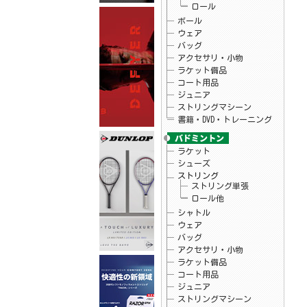
ロール
26.05.25
フィラ
FILA×mofusand コラボTシャツ入荷しまし
ボール
た☆
ウェア
26.05.22
Christy
バッグ
ウインブルドンチャンピオンシップ2025タ
アクセサリ・小物
オル プライスダウンしました♪
ラケット備品
26.05.20
Christy
テニス アクセサリ・小物 チャンピオン
コート用品
シップタオル
ジュニア
26.05.15
ダンロップ
ストリングマシーン
テニスラケット「LX 800」シリーズ予約開
始！
書籍・DVD・トレーニング
26.05.15
ダンロップ
テニスラケット「LX 1000」シリーズ予約開
始！
ラケット
26.05.15
バボラ
シューズ
バボラテニスシューズ 「SFX EVO」予約開
ストリング
始
ストリング単張
26.05.15
バボラ
ロール他
バボラテニスシューズ 「JET TERE 2」予
約開始
シャトル
26.05.08
ヨネックス
ウェア
ソフトテニス ラケット「VOLTRAGE8」予約
バッグ
開始
アクセサリ・小物
26.04.29
テクニファイバー
次世代ソフトモノフィラメントストリング
ラケット備品
「レーザースピン」予約開始
コート用品
26.04.24
お知らせ
ジュニア
当店のGW休暇中のお問い合わせ・出荷につ
ストリングマシーン
いて