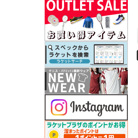
テニス シューズ シリーズ 予約開始！
26.07.08
プリンス
テニスラケット「ツアー（TOUR）」」シリ
ーズ予約開始！
26.07.07
フィラ
2026年秋冬モデルウェアが予約開始！
26.07.07
ダンロップ
セントジェームスお買い上げでボールバッ
グプレゼント
26.07.07
テクニファイバー
COURTまたはNFXお買い上げでレーザースピ
ン2張プレゼント
26.07.06
ゴーセン
夏企画Tシャツが入荷しました♪
26.06.26
ダンロップ
2026年秋冬モデルウェアが予約開始！
26.06.25
ゴーセン
2025年秋冬モデルテニスウェアがプライス
ダウン！
26.06.25
ヨネックス
バドシューズ 「パワークッション65Z」シ
リーズ再入荷
26.06.22
ゴーセン
セサミストリートコラボTシャツ 予約開始
26.06.22
プリンス
2026年秋冬モデルのテニスウェア 予約開始
26.06.19
ゴーセン
2026年「秋企画Tシャツ＆キャップ」予約開
始！