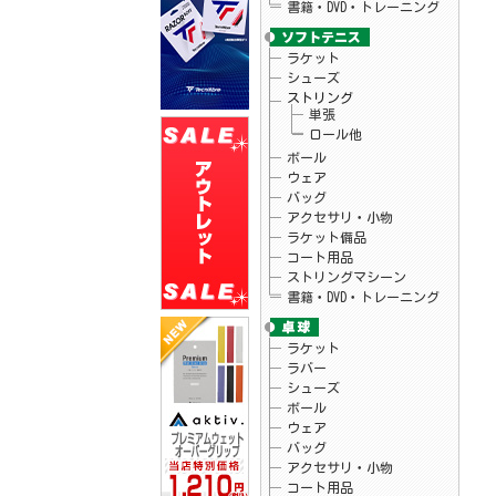
書籍・DVD・トレーニング
26.04.15
ウィルソン
テニスラケット・バッグ「ブレード V10」
シリーズ販売開始！
26.04.15
ラケット
ブルイク
「アスリートUVアンブレラ」予約開始！
シューズ
26.04.10
アクティフ
ストリング
テニスグリップテープ「プレミアムウェッ
単張
トオーバーグリップ」新発売！
ロール他
26.04.07
ウィルソン
テニスラケット「ローランギャロスチーム
ボール
102」予約開始！
ウェア
26.04.07
ウィルソン
バッグ
テニスラケット「ローランギャロスコレク
アクセサリ・小物
ションモデル」入荷しました♪
ラケット備品
26.04.03
ゴーセン
夏企画Tシャツ・ロゴキャップ予約開始！
コート用品
ストリングマシーン
書籍・DVD・トレーニング
ラケット
ラバー
シューズ
ボール
ウェア
バッグ
アクセサリ・小物
コート用品