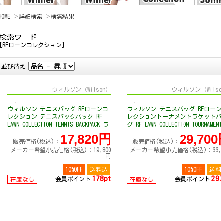
HOME
詳細検索
検索結果
検索ワード
[RFローンコレクション]
並び替え
ウィルソン（Wilson）
ウィルソン（Wils
ウィルソン テニスバッグ RFローンコ
ウィルソン テニスバッグ RFロー
レクション テニスバックパック RF
レクショントーナメントラケット
LAWN COLLECTION TENNIS BACKPACK ラ
グ RF LAWN COLLECTION TOURNAMEN
ケット2本収納可 WR8054801001
RACKET BAG ラケット15本収納可
17,820円
29,70
WR8054901001
販売価格(税込)：
販売価格(税込)：
メーカー希望小売価格(税込)：19,800
メーカー希望小売価格(税込)：33,0
円
10%OFF
送料込
10%OFF
送料
178pt
29
会員ポイント
会員ポイント
在庫なし
在庫なし