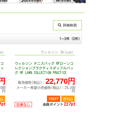
詳細検索
1～3件 (3件)
on）
ウィルソン（Wilson）
ンコ
ウィルソン テニスバッグ RFローンコ
バッ
レクションプラクティスダッフルバッ
T
グ RF LAWN COLLECTION PRACTICE
DUFFEL BAG ラケット6本収納可
0円
22,770円
WR8055001001
販売価格(税込)：
00
メーカー希望小売価格(税込)：25,300
円
円
込
10%OFF
送料込
7pt
227pt
会員ポイント
在庫なし