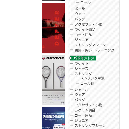
ロール
26.05.25
フィラ
FILA×mofusand コラボTシャツ入荷しまし
ボール
た☆
ウェア
26.05.22
Christy
バッグ
ウインブルドンチャンピオンシップ2025タ
アクセサリ・小物
オル プライスダウンしました♪
ラケット備品
26.05.20
Christy
テニス アクセサリ・小物 チャンピオン
コート用品
シップタオル
ジュニア
26.05.15
ダンロップ
ストリングマシーン
テニスラケット「LX 800」シリーズ予約開
始！
書籍・DVD・トレーニング
26.05.15
ダンロップ
テニスラケット「LX 1000」シリーズ予約開
始！
ラケット
26.05.15
バボラ
シューズ
バボラテニスシューズ 「SFX EVO」予約開
ストリング
始
ストリング単張
26.05.15
バボラ
ロール他
バボラテニスシューズ 「JET TERE 2」予
約開始
シャトル
26.05.08
ヨネックス
ウェア
ソフトテニス ラケット「VOLTRAGE8」予約
バッグ
開始
アクセサリ・小物
26.04.29
テクニファイバー
次世代ソフトモノフィラメントストリング
ラケット備品
「レーザースピン」予約開始
コート用品
26.04.24
お知らせ
ジュニア
当店のGW休暇中のお問い合わせ・出荷につ
ストリングマシーン
いて