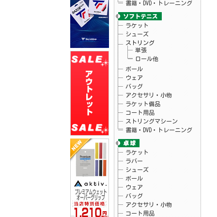
書籍・DVD・トレーニング
26.04.15
ウィルソン
テニスラケット・バッグ「ブレード V10」
シリーズ販売開始！
26.04.15
ラケット
ブルイク
「アスリートUVアンブレラ」予約開始！
シューズ
26.04.10
アクティフ
ストリング
テニスグリップテープ「プレミアムウェッ
単張
トオーバーグリップ」新発売！
ロール他
26.04.07
ウィルソン
テニスラケット「ローランギャロスチーム
ボール
102」予約開始！
ウェア
26.04.07
ウィルソン
バッグ
テニスラケット「ローランギャロスコレク
アクセサリ・小物
ションモデル」入荷しました♪
ラケット備品
26.04.03
ゴーセン
夏企画Tシャツ・ロゴキャップ予約開始！
コート用品
ストリングマシーン
書籍・DVD・トレーニング
ラケット
ラバー
シューズ
ボール
ウェア
バッグ
アクセサリ・小物
コート用品