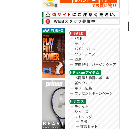
26.06.17
ダンロップ
テニスラケット「LX 800、LX 800 TOUR」シ
リーズ予約開始
26.06.17
ダンロップ
テニスラケット「LX 1000」シリーズ予約開
始
26.06.16
ローチェ
2026年秋冬モデルウェアが予約開始！
26.06.15
ニューバランス
SALE
2026年モデルのテニスシューズがプライス
ダウン！
テニス
26.06.11
スノワート
バドミントン
テニスラケット「ビタス100LS」予約受付
ソフトテニス
中！
卓球
26.06.09
ヨネックス
在庫限り！バーゲンウェア
ヨネックス テニス シューズ「POWER
CUSHION AERUS DASH」予約開始
26.06.09
ヘッド
テニス バッグ ツアー バックパック 予
お買得！箱買いボール
約開始！
新作ウェア
26.06.09
ヘッド
ギフト包装
テニスラケット「エクストリーム」シリー
プレゼントキャンペーン
ズ予約開始！
26.06.05
ヘッド
テニスラケット「パワー100」予約開始！
ラケット
26.06.05
ヨネックス
シューズ
テニスシューズ「パワークッションエアラ
スダッシュ」シリーズ新色 予約開始！
ストリング
26.06.02
リーニン
単張
バドミントンラケット「BLADEX 880 志田千
複数セット
陽選手モデル」入荷！