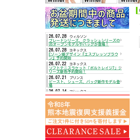
26.07.28
ウィルソン
ブレードシリーズ、クラッシュシリーズの
USオープンモデルやバッグが登場！
26.07.28
ヨネックス
Eゾーン新デザイン『エスプレッソブラウ
ン』予約開始
26.07.22
ヨネックス
ソフトテニスラケット「ボルトレイジ7」シ
リーズ新色予約開始！
26.07.21
プリンス
ビースト、シューズ、バッグ新作モデル登
場
26.07.14
アシックス
テニスシューズがプライスダウン☆
26.07.13
ヨネックス
テニスシューズ「パワークッションエアラ
スダッシュ5」が入荷！
26.07.13
ダンロップ
2026年秋冬モデルウェアが入荷！
26.07.09
ウィルソン
テニスラケットディファイアシリーズ予約
開始
26.07.09
アシックス