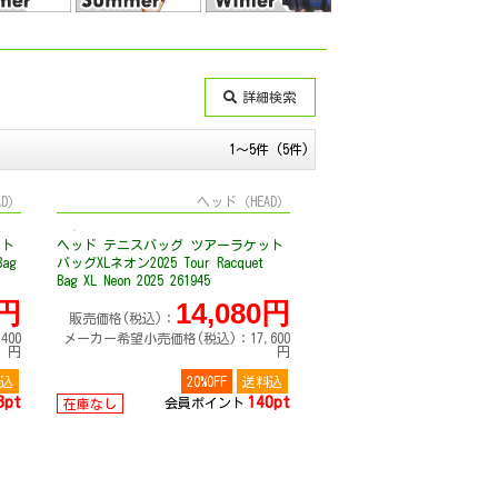
詳細検索
1～5件 (5件)
AD）
ヘッド（HEAD）
ット
ヘッド テニスバッグ ツアーラケット
ag
バッグXLネオン2025 Tour Racquet
Bag XL Neon 2025 261945
0円
14,080円
販売価格(税込)：
00
メーカー希望小売価格(税込)：17,600
円
円
込
20%OFF
送料込
3pt
140pt
会員ポイント
在庫なし