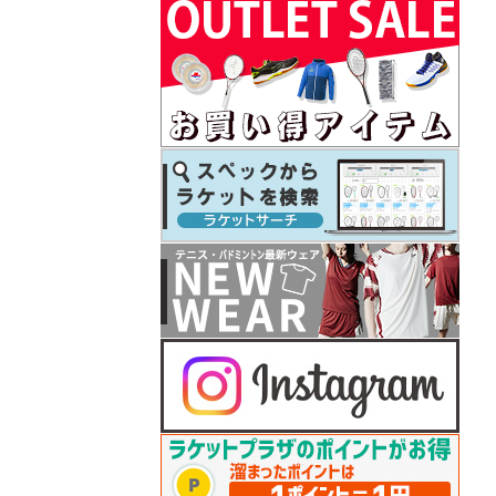
テニス シューズ シリーズ 予約開始！
26.07.08
プリンス
テニスラケット「ツアー（TOUR）」」シリ
ーズ予約開始！
26.07.07
フィラ
2026年秋冬モデルウェアが予約開始！
26.07.07
ダンロップ
セントジェームスお買い上げでボールバッ
グプレゼント
26.07.07
テクニファイバー
COURTまたはNFXお買い上げでレーザースピ
ン2張プレゼント
26.07.06
ゴーセン
夏企画Tシャツが入荷しました♪
26.06.26
ダンロップ
2026年秋冬モデルウェアが予約開始！
26.06.25
ゴーセン
2025年秋冬モデルテニスウェアがプライス
ダウン！
26.06.25
ヨネックス
バドシューズ 「パワークッション65Z」シ
リーズ再入荷
26.06.22
ゴーセン
セサミストリートコラボTシャツ 予約開始
26.06.22
プリンス
2026年秋冬モデルのテニスウェア 予約開始
26.06.19
ゴーセン
2026年「秋企画Tシャツ＆キャップ」予約開
始！