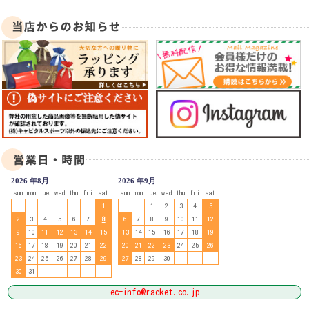
2026 年8月
2026 年9月
sun
mon
tue
wed
thu
fri
sat
sun
mon
tue
wed
thu
fri
sat
1
1
2
3
4
5
2
3
4
5
6
7
8
6
7
8
9
10
11
12
9
10
11
12
13
14
15
13
14
15
16
17
18
19
16
17
18
19
20
21
22
20
21
22
23
24
25
26
23
24
25
26
27
28
29
27
28
29
30
30
31
ec-info@racket.co.jp