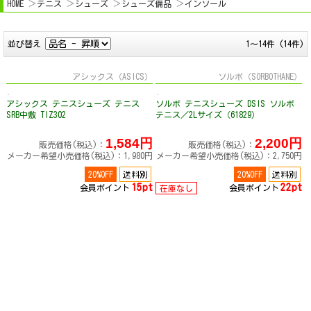
HOME
テニス
シューズ
シューズ備品
インソール
並び替え
1～14件 (14件)
アシックス（ASICS）
ソルボ（SORBOTHANE）
アシックス テニスシューズ テニス
ソルボ テニスシューズ DSIS ソルボ
SRB中敷 TIZ302
テニス／2Lサイズ（61829）
1,584円
2,200円
販売価格(税込)：
販売価格(税込)：
メーカー希望小売価格(税込)：1,980円
メーカー希望小売価格(税込)：2,750円
20%OFF
送料別
20%OFF
送料別
15pt
22pt
会員ポイント
会員ポイント
在庫なし