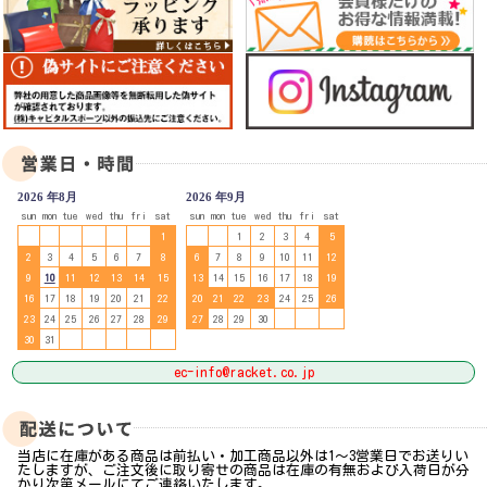
2026 年8月
2026 年9月
sun
mon
tue
wed
thu
fri
sat
sun
mon
tue
wed
thu
fri
sat
1
1
2
3
4
5
2
3
4
5
6
7
8
6
7
8
9
10
11
12
9
10
11
12
13
14
15
13
14
15
16
17
18
19
16
17
18
19
20
21
22
20
21
22
23
24
25
26
23
24
25
26
27
28
29
27
28
29
30
30
31
ec-info@racket.co.jp
当店に在庫がある商品は前払い・加工商品以外は1～3営業日でお送りい
たしますが、ご注文後に取り寄せの商品は在庫の有無および入荷日が分
かり次第メールにてご連絡いたします。