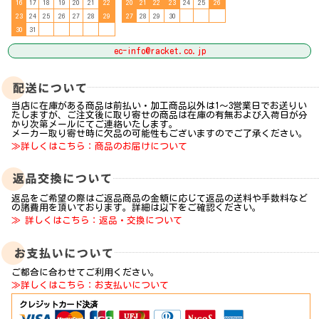
16
17
18
19
20
21
22
20
21
22
23
24
25
26
23
24
25
26
27
28
29
27
28
29
30
30
31
ec-info@racket.co.jp
当店に在庫がある商品は前払い・加工商品以外は1～3営業日でお送りい
たしますが、ご注文後に取り寄せの商品は在庫の有無および入荷日が分
かり次第メールにてご連絡いたします。
メーカー取り寄せ時に欠品の可能性もございますのでご了承ください。
≫詳しくはこちら：商品のお届けについて
返品をご希望の際はご返品商品の金額に応じて返品の送料や手数料など
の諸費用を頂いております。詳細は以下をご確認ください。
≫ 詳しくはこちら：返品・交換について
ご都合に合わせてご利用ください。
≫詳しくはこちら：お支払いについて
クレジットカード決済