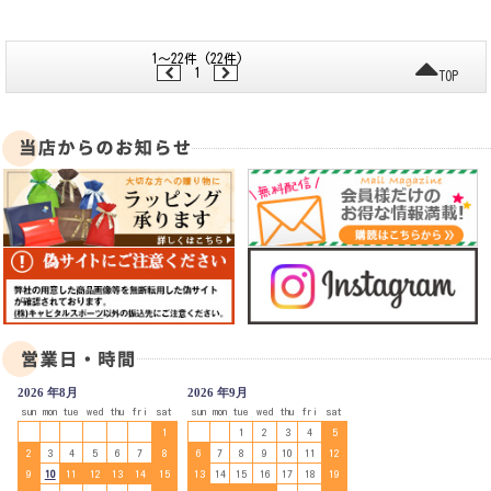
1～22件 (22件)
1
TOP
2026 年8月
2026 年9月
sun
mon
tue
wed
thu
fri
sat
sun
mon
tue
wed
thu
fri
sat
1
1
2
3
4
5
2
3
4
5
6
7
8
6
7
8
9
10
11
12
9
10
11
12
13
14
15
13
14
15
16
17
18
19