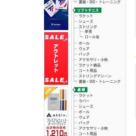
書籍・DVD・トレーニング
26.04.15
ウィルソン
テニスラケット・バッグ「ブレード V10」
シリーズ販売開始！
26.04.15
ラケット
ブルイク
「アスリートUVアンブレラ」予約開始！
シューズ
26.04.10
アクティフ
ストリング
テニスグリップテープ「プレミアムウェッ
単張
トオーバーグリップ」新発売！
ロール他
26.04.07
ウィルソン
テニスラケット「ローランギャロスチーム
ボール
102」予約開始！
ウェア
26.04.07
ウィルソン
バッグ
テニスラケット「ローランギャロスコレク
アクセサリ・小物
ションモデル」入荷しました♪
ラケット備品
26.04.03
ゴーセン
夏企画Tシャツ・ロゴキャップ予約開始！
コート用品
ストリングマシーン
書籍・DVD・トレーニング
ラケット
ラバー
シューズ
ボール
ウェア
バッグ
アクセサリ・小物
コート用品