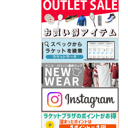
テニス シューズ シリーズ 予約開始！
26.07.08
プリンス
テニスラケット「ツアー（TOUR）」」シリ
ーズ予約開始！
26.07.07
フィラ
2026年秋冬モデルウェアが予約開始！
26.07.07
ダンロップ
セントジェームスお買い上げでボールバッ
グプレゼント
26.07.07
テクニファイバー
COURTまたはNFXお買い上げでレーザースピ
ン2張プレゼント
26.07.06
ゴーセン
夏企画Tシャツが入荷しました♪
26.06.26
ダンロップ
2026年秋冬モデルウェアが予約開始！
26.06.25
ゴーセン
2025年秋冬モデルテニスウェアがプライス
ダウン！
26.06.25
ヨネックス
バドシューズ 「パワークッション65Z」シ
リーズ再入荷
26.06.22
ゴーセン
セサミストリートコラボTシャツ 予約開始
26.06.22
プリンス
2026年秋冬モデルのテニスウェア 予約開始
26.06.19
ゴーセン
2026年「秋企画Tシャツ＆キャップ」予約開
始！