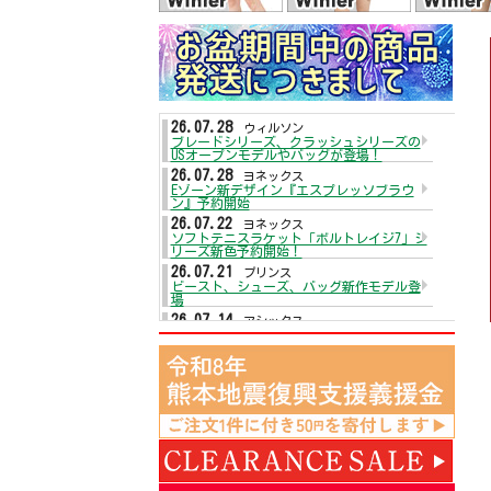
26.07.28
ウィルソン
ブレードシリーズ、クラッシュシリーズの
USオープンモデルやバッグが登場！
26.07.28
ヨネックス
Eゾーン新デザイン『エスプレッソブラウ
ン』予約開始
26.07.22
ヨネックス
ソフトテニスラケット「ボルトレイジ7」シ
リーズ新色予約開始！
26.07.21
プリンス
ビースト、シューズ、バッグ新作モデル登
場
26.07.14
アシックス
テニスシューズがプライスダウン☆
26.07.13
ヨネックス
テニスシューズ「パワークッションエアラ
スダッシュ5」が入荷！
26.07.13
ダンロップ
2026年秋冬モデルウェアが入荷！
26.07.09
ウィルソン
テニスラケットディファイアシリーズ予約
開始
26.07.09
アシックス