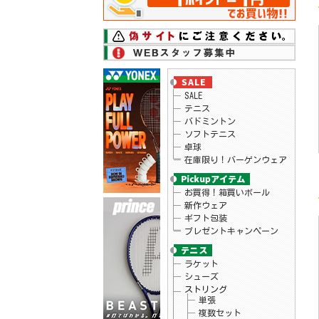
26.06.17
ダンロップ
テニスラケット「LX 800、LX 800 TOUR」シ
リーズ予約開始
26.06.17
ダンロップ
テニスラケット「LX 1000」シリーズ予約開
始
26.06.16
ローチェ
2026年秋冬モデルウェアが予約開始！
26.06.15
ニューバランス
SALE
2026年モデルのテニスシューズがプライス
ダウン！
テニス
26.06.11
スノワート
バドミントン
テニスラケット「ビタス100LS」予約受付
ソフトテニス
中！
卓球
26.06.09
ヨネックス
在庫限り！バーゲンウェア
ヨネックス テニス シューズ「POWER
CUSHION AERUS DASH」予約開始
26.06.09
ヘッド
テニス バッグ ツアー バックパック 予
お買得！箱買いボール
約開始！
新作ウェア
26.06.09
ヘッド
ギフト包装
テニスラケット「エクストリーム」シリー
プレゼントキャンペーン
ズ予約開始！
26.06.05
ヘッド
テニスラケット「パワー100」予約開始！
ラケット
26.06.05
ヨネックス
シューズ
テニスシューズ「パワークッションエアラ
スダッシュ」シリーズ新色 予約開始！
ストリング
26.06.02
リーニン
単張
バドミントンラケット「BLADEX 880 志田千
複数セット
陽選手モデル」入荷！