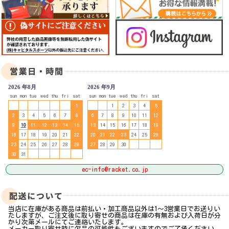
2026 年8月
2026 年9月
sun
mon
tue
wed
thu
fri
sat
sun
mon
tue
wed
thu
fri
sat
1
1
2
3
4
5
2
3
4
5
6
7
8
6
7
8
9
10
11
12
9
10
11
12
13
14
15
13
14
15
16
17
18
19
16
17
18
19
20
21
22
20
21
22
23
24
25
26
23
24
25
26
27
28
29
27
28
29
30
30
31
ec-info@racket.co.jp
当店に在庫がある商品は前払い・加工商品以外は1～3営業日でお送りい
たしますが、ご注文後に取り寄せの商品は在庫の有無および入荷日が分
かり次第メールにてご連絡いたします。
メーカー取り寄せ時に欠品の可能性もございますのでご了承ください。