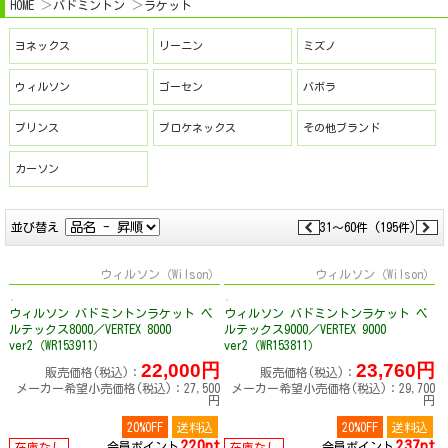
HOME
バドミントン
ラケット
ヨネックス
リーニン
ミズノ
ウィルソン
ゴーセン
バボラ
プリンス
プロケネックス
その他ブランド
カーソン
並び替え
31～60件 (195件)
ウィルソン（Wilson）
ウィルソン（Wilson）
ウィルソン バドミントンラケット ベ
ウィルソン バドミントンラケット ベ
ルテックス8000／VERTEX 8000
ルテックス9000／VERTEX 9000
ver2（WR153911）
ver2（WR153811）
22,000円
23,760円
販売価格(税込)：
販売価格(税込)：
メーカー希望小売価格(税込)：27,500
メーカー希望小売価格(税込)：29,700
円
円
20%OFF
送料込
20%OFF
送料込
220pt
237pt
会員ポイント
会員ポイント
在庫なし
在庫なし