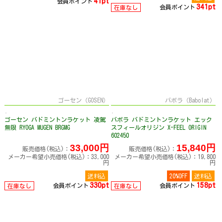
41pt
会員ポイント
341pt
会員ポイント
在庫なし
ゴーセン（GOSEN）
バボラ（Babolat）
ゴーセン バドミントンラケット 凌駕
バボラ バドミントンラケット エック
無限 RYOGA MUGEN BRGMG
スフィールオリジン X-FEEL ORIGIN
602450
33,000円
15,840円
販売価格(税込)：
販売価格(税込)：
メーカー希望小売価格(税込)：33,000
メーカー希望小売価格(税込)：19,800
円
円
送料込
20%OFF
送料込
330pt
158pt
会員ポイント
会員ポイント
在庫なし
在庫なし