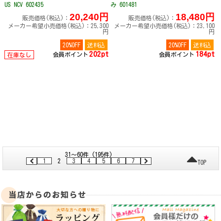
US NCV 602435
み 601481
20,240円
18,480円
販売価格(税込)：
販売価格(税込)：
メーカー希望小売価格(税込)：25,300
メーカー希望小売価格(税込)：23,100
円
円
20%OFF
送料込
20%OFF
送料込
202pt
184pt
会員ポイント
会員ポイント
在庫なし
31～60件 (195件)
1
2
3
4
5
6
7
TOP