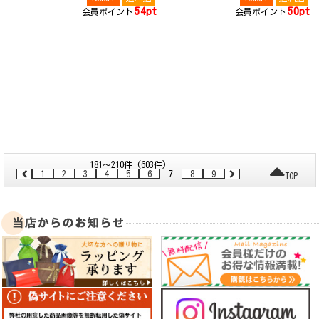
54pt
50pt
会員ポイント
会員ポイント
181～210件 (603件)
1
2
3
4
5
6
7
8
9
TOP