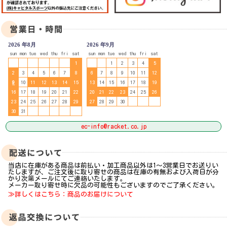
2026 年8月
2026 年9月
sun
mon
tue
wed
thu
fri
sat
sun
mon
tue
wed
thu
fri
sat
1
1
2
3
4
5
2
3
4
5
6
7
8
6
7
8
9
10
11
12
9
10
11
12
13
14
15
13
14
15
16
17
18
19
16
17
18
19
20
21
22
20
21
22
23
24
25
26
23
24
25
26
27
28
29
27
28
29
30
30
31
ec-info@racket.co.jp
当店に在庫がある商品は前払い・加工商品以外は1～3営業日でお送りい
たしますが、ご注文後に取り寄せの商品は在庫の有無および入荷日が分
かり次第メールにてご連絡いたします。
メーカー取り寄せ時に欠品の可能性もございますのでご了承ください。
≫詳しくはこちら：商品のお届けについて