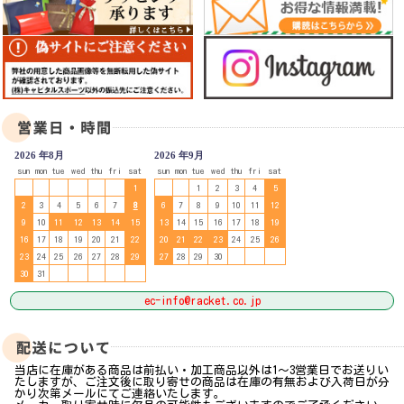
2026 年8月
2026 年9月
sun
mon
tue
wed
thu
fri
sat
sun
mon
tue
wed
thu
fri
sat
1
1
2
3
4
5
2
3
4
5
6
7
8
6
7
8
9
10
11
12
9
10
11
12
13
14
15
13
14
15
16
17
18
19
16
17
18
19
20
21
22
20
21
22
23
24
25
26
23
24
25
26
27
28
29
27
28
29
30
30
31
ec-info@racket.co.jp
当店に在庫がある商品は前払い・加工商品以外は1～3営業日でお送りい
たしますが、ご注文後に取り寄せの商品は在庫の有無および入荷日が分
かり次第メールにてご連絡いたします。