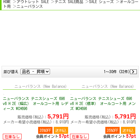
HOME
アウトレット SALE
テニス SALE商品
SALE シューズ
オールコー
ト用
ニューバランス
並び替え
1～30件 (32件)
ニューバランス（New Balance）
ニューバランス（New Balance）
ニューバランス テニスシューズ 696
ニューバランス テニスシューズ 696
v6 H 2E（幅広） オールコート用 レデ
v6 H 2E（標準） オールコート用 メン
ィース WCH696
ズ MCH696
5,791円
5,791円
販売価格(税込)：
販売価格(税込)：
メーカー希望小売価格(税込)：8,910円
メーカー希望小売価格(税込)：8,910円
35%OFF
送料込
35%OFF
送料込
57pt
57pt
会員ポイント
会員ポイント
在庫なし
在庫なし