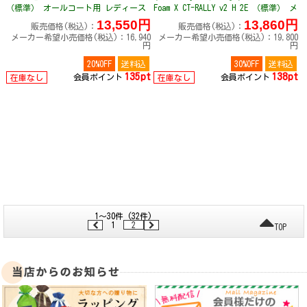
（標準） オールコート用 レディース
Foam X CT-RALLY v2 H 2E （標準） メ
W996605D
ンズ MRAL1HM2E
13,550円
13,860円
販売価格(税込)：
販売価格(税込)：
メーカー希望小売価格(税込)：16,940
メーカー希望小売価格(税込)：19,800
円
円
20%OFF
送料込
30%OFF
送料込
135pt
138pt
会員ポイント
会員ポイント
在庫なし
在庫なし
1～30件 (32件)
1
2
TOP