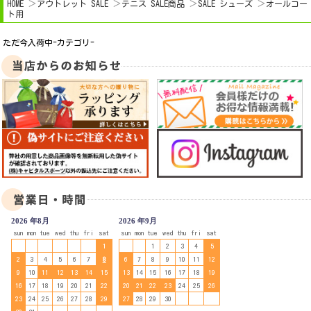
HOME
アウトレット SALE
テニス SALE商品
SALE シューズ
オールコー
ト用
ただ今入荷中-カテゴリ-
2026 年8月
2026 年9月
sun
mon
tue
wed
thu
fri
sat
sun
mon
tue
wed
thu
fri
sat
1
1
2
3
4
5
2
3
4
5
6
7
8
6
7
8
9
10
11
12
9
10
11
12
13
14
15
13
14
15
16
17
18
19
16
17
18
19
20
21
22
20
21
22
23
24
25
26
23
24
25
26
27
28
29
27
28
29
30