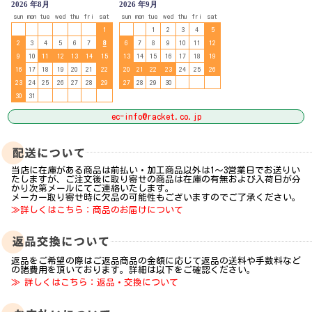
2026 年8月
2026 年9月
sun
mon
tue
wed
thu
fri
sat
sun
mon
tue
wed
thu
fri
sat
1
1
2
3
4
5
2
3
4
5
6
7
8
6
7
8
9
10
11
12
9
10
11
12
13
14
15
13
14
15
16
17
18
19
16
17
18
19
20
21
22
20
21
22
23
24
25
26
23
24
25
26
27
28
29
27
28
29
30
30
31
ec-info@racket.co.jp
当店に在庫がある商品は前払い・加工商品以外は1～3営業日でお送りい
たしますが、ご注文後に取り寄せの商品は在庫の有無および入荷日が分
かり次第メールにてご連絡いたします。
メーカー取り寄せ時に欠品の可能性もございますのでご了承ください。
≫詳しくはこちら：商品のお届けについて
返品をご希望の際はご返品商品の金額に応じて返品の送料や手数料など
の諸費用を頂いております。詳細は以下をご確認ください。
≫ 詳しくはこちら：返品・交換について