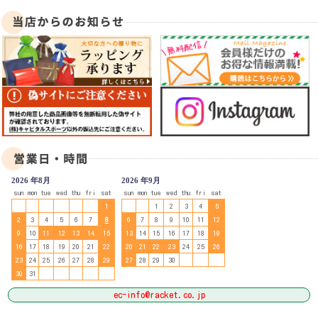
2026 年8月
2026 年9月
sun
mon
tue
wed
thu
fri
sat
sun
mon
tue
wed
thu
fri
sat
1
1
2
3
4
5
2
3
4
5
6
7
8
6
7
8
9
10
11
12
9
10
11
12
13
14
15
13
14
15
16
17
18
19
16
17
18
19
20
21
22
20
21
22
23
24
25
26
23
24
25
26
27
28
29
27
28
29
30
30
31
ec-info@racket.co.jp