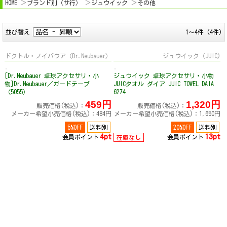
HOME
ブランド別（サ行）
ジュウイック
その他
並び替え
1～4件 (4件)
ドクトル・ノイバウア（Dr.Neubauer）
ジュウイック（JUIC)
[Dr.Neubauer 卓球アクセサリ・小
ジュウイック 卓球アクセサリ・小物
物]Dr.Neubauer／ガードテープ
JUICタオル ダイア JUIC TOWEL DAIA
（5055）
6274
459円
1,320円
販売価格(税込)：
販売価格(税込)：
メーカー希望小売価格(税込)：484円
メーカー希望小売価格(税込)：1,650円
5%OFF
送料別
20%OFF
送料別
4pt
13pt
会員ポイント
会員ポイント
在庫なし