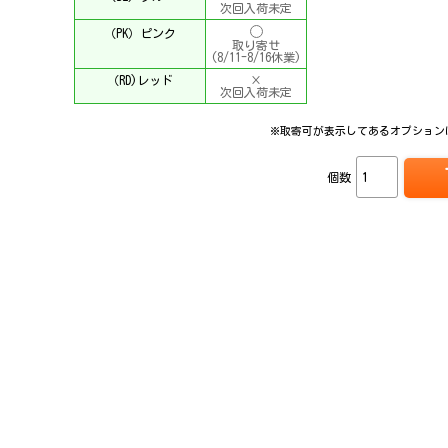
次回入荷未定
（PK）ピンク
取り寄せ
(8/11-8/16休業)
（RD)レッド
×
次回入荷未定
※取寄可が表示してあるオプション
個数