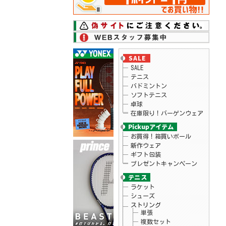
26.06.17
ダンロップ
テニスラケット「LX 800、LX 800 TOUR」シ
リーズ予約開始
26.06.17
ダンロップ
テニスラケット「LX 1000」シリーズ予約開
始
26.06.16
ローチェ
2026年秋冬モデルウェアが予約開始！
26.06.15
ニューバランス
SALE
2026年モデルのテニスシューズがプライス
ダウン！
テニス
26.06.11
スノワート
バドミントン
テニスラケット「ビタス100LS」予約受付
ソフトテニス
中！
卓球
26.06.09
ヨネックス
在庫限り！バーゲンウェア
ヨネックス テニス シューズ「POWER
CUSHION AERUS DASH」予約開始
26.06.09
ヘッド
テニス バッグ ツアー バックパック 予
お買得！箱買いボール
約開始！
新作ウェア
26.06.09
ヘッド
ギフト包装
テニスラケット「エクストリーム」シリー
プレゼントキャンペーン
ズ予約開始！
26.06.05
ヘッド
テニスラケット「パワー100」予約開始！
ラケット
26.06.05
ヨネックス
シューズ
テニスシューズ「パワークッションエアラ
スダッシュ」シリーズ新色 予約開始！
ストリング
26.06.02
リーニン
単張
バドミントンラケット「BLADEX 880 志田千
複数セット
陽選手モデル」入荷！