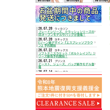
26.07.28
ウィルソン
ブレードシリーズ、クラッシュシリーズの
USオープンモデルやバッグが登場！
26.07.28
ヨネックス
Eゾーン新デザイン『エスプレッソブラウ
ン』予約開始
26.07.22
ヨネックス
ソフトテニスラケット「ボルトレイジ7」シ
リーズ新色予約開始！
26.07.21
プリンス
ビースト、シューズ、バッグ新作モデル登
場
26.07.14
アシックス
テニスシューズがプライスダウン☆
26.07.13
ヨネックス
テニスシューズ「パワークッションエアラ
スダッシュ5」が入荷！
26.07.13
ダンロップ
2026年秋冬モデルウェアが入荷！
26.07.09
ウィルソン
テニスラケットディファイアシリーズ予約
開始
26.07.09
アシックス