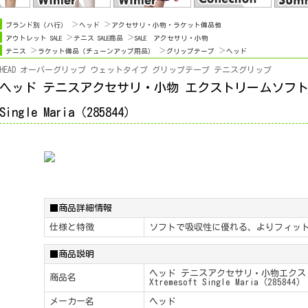
ブランド別（ハ行）
ヘッド
アクセサリ・小物・ラケット備品他
アウトレット SALE
テニス SALE商品
SALE アクセサリ・小物
テニス
ラケット備品（チューンアップ用品）
グリップテープ
ヘッド
HEAD オーバーグリップ ウェットタイプ グリップテープ テニスグリップ
ヘッド テニスアクセサリ・小物 エクストリームソフトシン
Single Maria（285844）
■商品詳細情報
仕様と特徴
ソフトで吸収性に優れる、よりフィッ
■商品説明
ヘッド テニスアクセサリ・小物エクス
商品名
Xtremesoft Single Maria（285844）
メーカー名
ヘッド