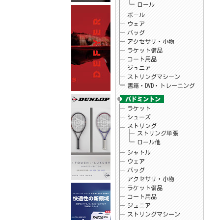
ロール
26.05.25
フィラ
FILA×mofusand コラボTシャツ入荷しまし
ボール
た☆
ウェア
26.05.22
Christy
バッグ
ウインブルドンチャンピオンシップ2025タ
アクセサリ・小物
オル プライスダウンしました♪
ラケット備品
26.05.20
Christy
テニス アクセサリ・小物 チャンピオン
コート用品
シップタオル
ジュニア
26.05.15
ダンロップ
ストリングマシーン
テニスラケット「LX 800」シリーズ予約開
始！
書籍・DVD・トレーニング
26.05.15
ダンロップ
テニスラケット「LX 1000」シリーズ予約開
始！
ラケット
26.05.15
バボラ
シューズ
バボラテニスシューズ 「SFX EVO」予約開
ストリング
始
ストリング単張
26.05.15
バボラ
ロール他
バボラテニスシューズ 「JET TERE 2」予
約開始
シャトル
26.05.08
ヨネックス
ウェア
ソフトテニス ラケット「VOLTRAGE8」予約
バッグ
開始
アクセサリ・小物
26.04.29
テクニファイバー
次世代ソフトモノフィラメントストリング
ラケット備品
「レーザースピン」予約開始
コート用品
26.04.24
お知らせ
ジュニア
当店のGW休暇中のお問い合わせ・出荷につ
ストリングマシーン
いて