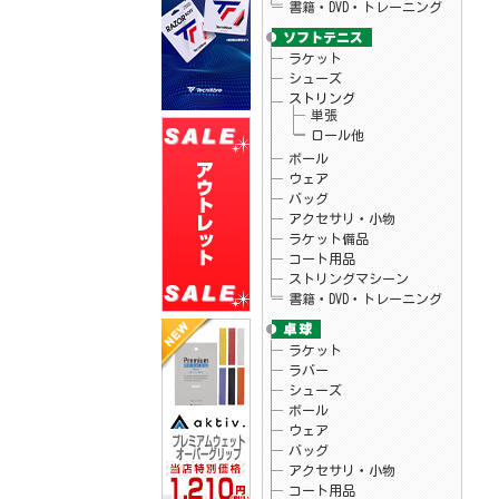
書籍・DVD・トレーニング
26.04.15
ウィルソン
テニスラケット・バッグ「ブレード V10」
シリーズ販売開始！
26.04.15
ラケット
ブルイク
「アスリートUVアンブレラ」予約開始！
シューズ
26.04.10
アクティフ
ストリング
テニスグリップテープ「プレミアムウェッ
単張
トオーバーグリップ」新発売！
ロール他
26.04.07
ウィルソン
テニスラケット「ローランギャロスチーム
ボール
102」予約開始！
ウェア
26.04.07
ウィルソン
バッグ
テニスラケット「ローランギャロスコレク
アクセサリ・小物
ションモデル」入荷しました♪
ラケット備品
26.04.03
ゴーセン
夏企画Tシャツ・ロゴキャップ予約開始！
コート用品
ストリングマシーン
書籍・DVD・トレーニング
ラケット
ラバー
シューズ
ボール
ウェア
バッグ
アクセサリ・小物
コート用品