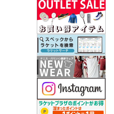
テニス シューズ シリーズ 予約開始！
26.07.08
プリンス
テニスラケット「ツアー（TOUR）」」シリ
ーズ予約開始！
26.07.07
フィラ
2026年秋冬モデルウェアが予約開始！
26.07.07
ダンロップ
セントジェームスお買い上げでボールバッ
グプレゼント
26.07.07
テクニファイバー
COURTまたはNFXお買い上げでレーザースピ
ン2張プレゼント
26.07.06
ゴーセン
夏企画Tシャツが入荷しました♪
26.06.26
ダンロップ
2026年秋冬モデルウェアが予約開始！
26.06.25
ゴーセン
2025年秋冬モデルテニスウェアがプライス
ダウン！
26.06.25
ヨネックス
バドシューズ 「パワークッション65Z」シ
リーズ再入荷
26.06.22
ゴーセン
セサミストリートコラボTシャツ 予約開始
26.06.22
プリンス
2026年秋冬モデルのテニスウェア 予約開始
26.06.19
ゴーセン
2026年「秋企画Tシャツ＆キャップ」予約開
始！