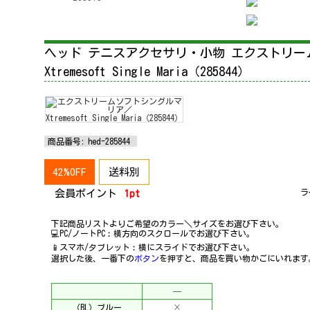
ヘッド テニスアクセサリ・小物 エクストリ
Xtremesoft Single Maria（285844）
商品番号:
hed-285844
42%OFF
送料別
ラ
会員ポイント
1pt
下記商品リストよりご希望のカラー＼サイズをお選び下さい。
💻PC/ノートPC︰横方向のスクロールでお選び下さい。
📱スマホ/タブレット︰横にスライドでお選び下さい。
選択した後、一番下の
ボタン
を押すと、商品を買い物かごにいれます
─
（BL）ブルー
×