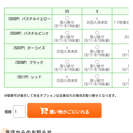
SS
S
（5303P）パステルイエロー
×
取り寄せ
次回入荷未定
1-2営業日(8
(8/11-8/16休業)
（5304P）パステルピンク
取り寄せ
取り寄せ
次回
(8/11-8/16休業)
(8/11-8/16休業)
（5307P）ターコイズ
×
次回入荷未定
取り寄せ
取
(8/11-8/16休業)
(8/11
（5309P）ブラック
取り寄せ
取り寄せ
取
(8/11-8/16休業)
(8/11-8/16休業)
(8/11
（5311P）レッド
×
次回入荷未定
取り寄せ
取
(8/11-8/16休業)
(8/11
※取寄可が表示してあるオプションは在庫切れの場合お取り寄せとなります。
個数
買い物かごにいれる