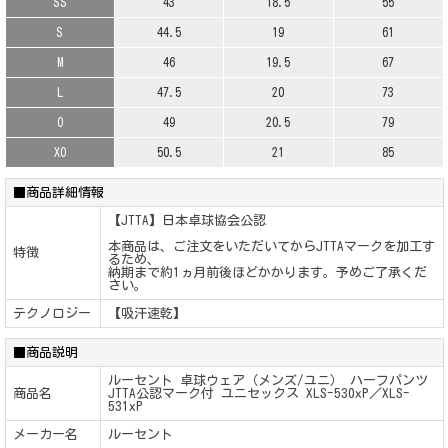
SS
43
18.5
55
S
44.5
19
61
M
46
19.5
67
L
47.5
20
73
O
49
20.5
79
XO
50.5
21
85
■商品詳細情報
【JTTA】日本卓球協会公認
本商品は、ご注文をいただいてからJTTAマークを加工す
特徴
るため、
納期まで約1ヵ月前後ほどかかります。予めご了承くだ
さい。
テクノロジー
【吸汗速乾】
■商品説明
ルーセント 卓球ウェア（メンズ/ユニ） ハーフパンツ
商品名
JTTA公認マーク付 ユニセックス XLS-530xP／XLS-
531xP
メーカー名
ルーセント