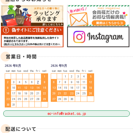
2026 年8月
2026 年9月
sun
mon
tue
wed
thu
fri
sat
sun
mon
tue
wed
thu
fri
sat
1
1
2
3
4
5
2
3
4
5
6
7
8
6
7
8
9
10
11
12
9
10
11
12
13
14
15
13
14
15
16
17
18
19
16
17
18
19
20
21
22
20
21
22
23
24
25
26
23
24
25
26
27
28
29
27
28
29
30
30
31
ec-info@racket.co.jp