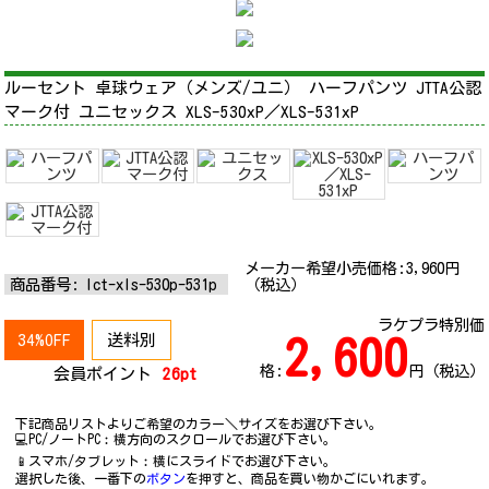
ルーセント 卓球ウェア（メンズ/ユニ） ハーフパンツ JTTA公認
マーク付 ユニセックス XLS-530xP／XLS-531xP
メーカー希望小売価格:
3,960
円
商品番号:
lct-xls-530p-531p
（税込）
ラケプラ特別価
34%OFF
送料別
2,600
格:
円（税込）
会員ポイント
26pt
下記商品リストよりご希望のカラー＼サイズをお選び下さい。
💻PC/ノートPC︰横方向のスクロールでお選び下さい。
📱スマホ/タブレット︰横にスライドでお選び下さい。
選択した後、一番下の
ボタン
を押すと、商品を買い物かごにいれます。