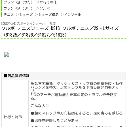
ブランド別（サ行）
サ行その他
ブランド別（サ行）
ソルボ
テニス
シューズ
シューズ備品
インソール
SORBOTHANE スポーツインソール 中敷き
ソルボ テニスシューズ DSIS ソルボテニス／2S～Lサイズ
（61825／61826／61827／61828）
■商品詳細情報
急な方向転換、ダッシュ＆ストップ時の衝撃吸収・動作
バランスを整え、足のトラブルを予防し瞬発力もアッ
プ。
3つのアーチが運動能力を高め足のトラブルを予防す
る。
こんな人に
●急にストップや方向転換をすると、足に痛みを感じる
仕様と特徴
●捻挫を経験したことがある