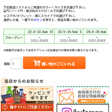
下記商品リストよりご希望のカラー＼サイズをお選び下さい。
💻PC/ノートPC︰横方向のスクロールでお選び下さい。
📱スマホ/タブレット︰横にスライドでお選び下さい。
選択した後、一番下の
ボタン
を押すと、商品を買い物かごにいれます。
（22.0～23.0cm）2S
（23.5～24.5cm）S
（25.0～26.0cm）M
ブルーグレー
×
×
×
次回入荷未定
次回入荷未定
次回入荷未定
※取寄可が表示してあるオプションは在庫切れの場合お取り寄せとなります。
個数
買い物かごにいれる