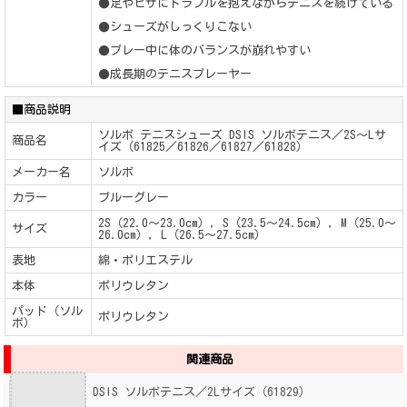
●足やヒザにトラブルを抱えながらテニスを続けている
●シューズがしっくりこない
●プレー中に体のバランスが崩れやすい
●成長期のテニスプレーヤー
■商品説明
ソルボ テニスシューズ DSIS ソルボテニス／2S～Lサ
商品名
イズ（61825／61826／61827／61828）
メーカー名
ソルボ
カラー
ブルーグレー
2S（22.0～23.0cm）, S（23.5～24.5cm）, M（25.0～
サイズ
26.0cm）, L（26.5～27.5cm）
表地
綿・ポリエステル
本体
ポリウレタン
パッド（ソル
ポリウレタン
ボ）
関連商品
DSIS ソルボテニス／2Lサイズ（61829）