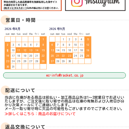
2026 年8月
2026 年9月
sun
mon
tue
wed
thu
fri
sat
sun
mon
tue
wed
thu
fri
sat
1
1
2
3
4
5
2
3
4
5
6
7
8
6
7
8
9
10
11
12
9
10
11
12
13
14
15
13
14
15
16
17
18
19
16
17
18
19
20
21
22
20
21
22
23
24
25
26
23
24
25
26
27
28
29
27
28
29
30
30
31
ec-info@racket.co.jp
当店に在庫がある商品は前払い・加工商品以外は1～3営業日でお送りい
たしますが、ご注文後に取り寄せの商品は在庫の有無および入荷日が分
かり次第メールにてご連絡いたします。
メーカー取り寄せ時に欠品の可能性もございますのでご了承ください。
≫詳しくはこちら：商品のお届けについて