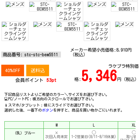
メーカー希望小売価格:
8,910
円
商品番号:
stc-stc-bem5511
（税込）
ラケプラ特別価
40%OFF
送料込
5,346
格:
円（税込）
会員ポイント
53pt
下記商品リストよりご希望のカラー＼サイズをお選び下さい。
💻PC/ノートPC︰横方向のスクロールでお選び下さい。
📱スマホ/タブレット︰横にスライドでお選び下さい。
選択した後、一番下の
ボタン
を押すと、商品を買い物かごにいれます。
M
L
XL
（BL）ブルー
×
次回入荷未定
1-2営業日(8/11-8/16休業)
取り寄