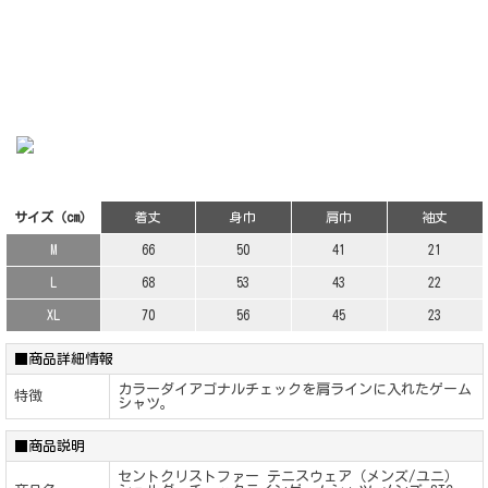
サイズ（cm）
着丈
身巾
肩巾
袖丈
M
66
50
41
21
L
68
53
43
22
XL
70
56
45
23
■商品詳細情報
カラーダイアゴナルチェックを肩ラインに入れたゲーム
特徴
シャツ。
■商品説明
セントクリストファー テニスウェア（メンズ/ユニ）