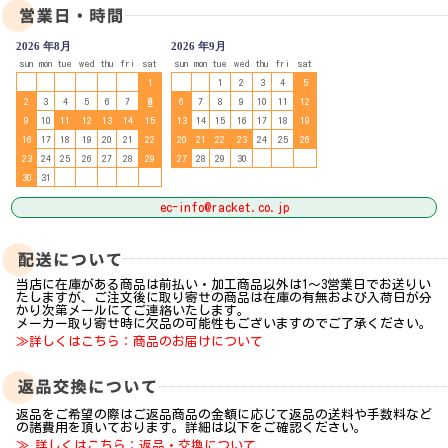
2026 年8月
2026 年9月
sun
mon
tue
wed
thu
fri
sat
sun
mon
tue
wed
thu
fri
sat
1
1
2
3
4
5
2
3
4
5
6
7
8
6
7
8
9
10
11
12
9
10
11
12
13
14
15
13
14
15
16
17
18
19
16
17
18
19
20
21
22
20
21
22
23
24
25
26
23
24
25
26
27
28
29
27
28
29
30
30
31
ec-info@racket.co.jp
当店に在庫がある商品は前払い・加工商品以外は1～3営業日でお送りい
たしますが、ご注文後に取り寄せの商品は在庫の有無および入荷日が分
かり次第メールにてご連絡いたします。
メーカー取り寄せ時に欠品の可能性もございますのでご了承ください。
≫詳しくはこちら：商品のお届けについて
返品をご希望の際はご返品商品の金額に応じて返品の送料や手数料など
の諸費用を頂いております。詳細は以下をご確認ください。
≫ 詳しくはこちら：返品・交換について