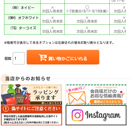
(8/11-8/1
（NV）ネイビー
×
×
次回入荷未定
1-2営業日(8/11-8/16休業)
次回入荷
（OWH）オフホワイト
×
×
×
次回入荷未定
次回入荷未定
次回入荷
（TQ）ターコイズ
×
×
×
次回入荷未定
次回入荷未定
次回入荷
※取寄可が表示してあるオプションは在庫切れの場合お取り寄せとなります。
個数
買い物かごにいれる