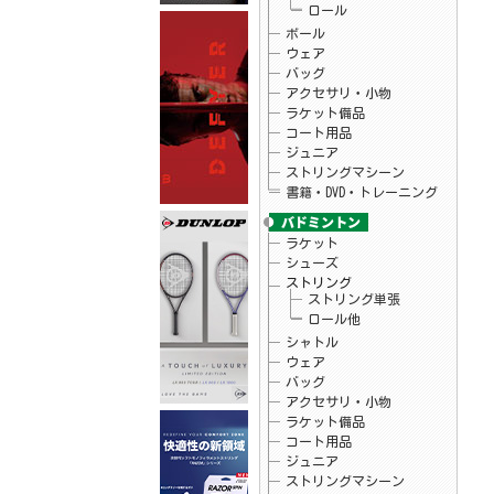
ロール
26.05.25
フィラ
FILA×mofusand コラボTシャツ入荷しまし
ボール
た☆
ウェア
26.05.22
Christy
バッグ
ウインブルドンチャンピオンシップ2025タ
アクセサリ・小物
オル プライスダウンしました♪
ラケット備品
26.05.20
Christy
テニス アクセサリ・小物 チャンピオン
コート用品
シップタオル
ジュニア
26.05.15
ダンロップ
ストリングマシーン
テニスラケット「LX 800」シリーズ予約開
始！
書籍・DVD・トレーニング
26.05.15
ダンロップ
テニスラケット「LX 1000」シリーズ予約開
始！
ラケット
26.05.15
バボラ
シューズ
バボラテニスシューズ 「SFX EVO」予約開
ストリング
始
ストリング単張
26.05.15
バボラ
ロール他
バボラテニスシューズ 「JET TERE 2」予
約開始
シャトル
26.05.08
ヨネックス
ウェア
ソフトテニス ラケット「VOLTRAGE8」予約
バッグ
開始
アクセサリ・小物
26.04.29
テクニファイバー
次世代ソフトモノフィラメントストリング
ラケット備品
「レーザースピン」予約開始
コート用品
26.04.24
お知らせ
ジュニア
当店のGW休暇中のお問い合わせ・出荷につ
ストリングマシーン
いて