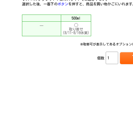
選択した後、一番下の
ボタン
を押すと、商品を買い物かごにいれます
500ml
─
取り寄せ
(8/11-8/16休業)
※取寄可が表示してあるオプション
個数