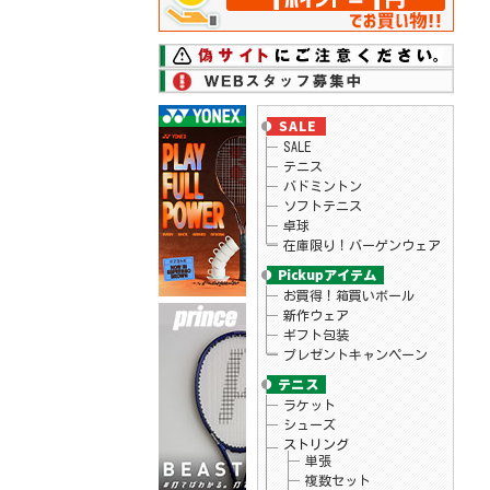
26.06.17
ダンロップ
テニスラケット「LX 800、LX 800 TOUR」シ
リーズ予約開始
26.06.17
ダンロップ
テニスラケット「LX 1000」シリーズ予約開
始
26.06.16
ローチェ
2026年秋冬モデルウェアが予約開始！
26.06.15
ニューバランス
SALE
2026年モデルのテニスシューズがプライス
ダウン！
テニス
26.06.11
スノワート
バドミントン
テニスラケット「ビタス100LS」予約受付
ソフトテニス
中！
卓球
26.06.09
ヨネックス
在庫限り！バーゲンウェア
ヨネックス テニス シューズ「POWER
CUSHION AERUS DASH」予約開始
26.06.09
ヘッド
テニス バッグ ツアー バックパック 予
お買得！箱買いボール
約開始！
新作ウェア
26.06.09
ヘッド
ギフト包装
テニスラケット「エクストリーム」シリー
プレゼントキャンペーン
ズ予約開始！
26.06.05
ヘッド
テニスラケット「パワー100」予約開始！
ラケット
26.06.05
ヨネックス
シューズ
テニスシューズ「パワークッションエアラ
スダッシュ」シリーズ新色 予約開始！
ストリング
26.06.02
リーニン
単張
バドミントンラケット「BLADEX 880 志田千
複数セット
陽選手モデル」入荷！