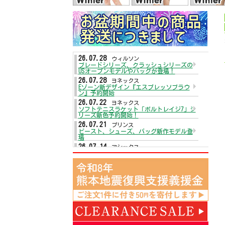
26.07.28
ウィルソン
ブレードシリーズ、クラッシュシリーズの
USオープンモデルやバッグが登場！
26.07.28
ヨネックス
Eゾーン新デザイン『エスプレッソブラウ
ン』予約開始
26.07.22
ヨネックス
ソフトテニスラケット「ボルトレイジ7」シ
リーズ新色予約開始！
26.07.21
プリンス
ビースト、シューズ、バッグ新作モデル登
場
26.07.14
アシックス
テニスシューズがプライスダウン☆
26.07.13
ヨネックス
テニスシューズ「パワークッションエアラ
スダッシュ5」が入荷！
26.07.13
ダンロップ
2026年秋冬モデルウェアが入荷！
26.07.09
ウィルソン
テニスラケットディファイアシリーズ予約
開始
26.07.09
アシックス