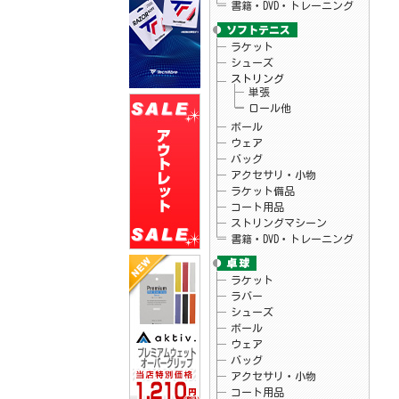
書籍・DVD・トレーニング
26.04.15
ウィルソン
テニスラケット・バッグ「ブレード V10」
シリーズ販売開始！
26.04.15
ラケット
ブルイク
「アスリートUVアンブレラ」予約開始！
シューズ
26.04.10
アクティフ
ストリング
テニスグリップテープ「プレミアムウェッ
単張
トオーバーグリップ」新発売！
ロール他
26.04.07
ウィルソン
テニスラケット「ローランギャロスチーム
ボール
102」予約開始！
ウェア
26.04.07
ウィルソン
バッグ
テニスラケット「ローランギャロスコレク
アクセサリ・小物
ションモデル」入荷しました♪
ラケット備品
26.04.03
ゴーセン
夏企画Tシャツ・ロゴキャップ予約開始！
コート用品
ストリングマシーン
書籍・DVD・トレーニング
ラケット
ラバー
シューズ
ボール
ウェア
バッグ
アクセサリ・小物
コート用品