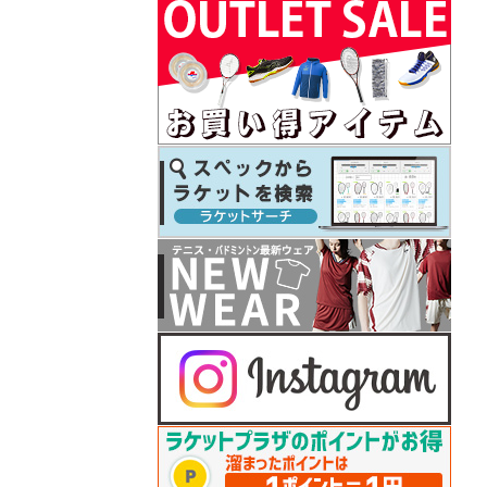
テニス シューズ シリーズ 予約開始！
26.07.08
プリンス
テニスラケット「ツアー（TOUR）」」シリ
ーズ予約開始！
26.07.07
フィラ
2026年秋冬モデルウェアが予約開始！
26.07.07
ダンロップ
セントジェームスお買い上げでボールバッ
グプレゼント
26.07.07
テクニファイバー
COURTまたはNFXお買い上げでレーザースピ
ン2張プレゼント
26.07.06
ゴーセン
夏企画Tシャツが入荷しました♪
26.06.26
ダンロップ
2026年秋冬モデルウェアが予約開始！
26.06.25
ゴーセン
2025年秋冬モデルテニスウェアがプライス
ダウン！
26.06.25
ヨネックス
バドシューズ 「パワークッション65Z」シ
リーズ再入荷
26.06.22
ゴーセン
セサミストリートコラボTシャツ 予約開始
26.06.22
プリンス
2026年秋冬モデルのテニスウェア 予約開始
26.06.19
ゴーセン
2026年「秋企画Tシャツ＆キャップ」予約開
始！