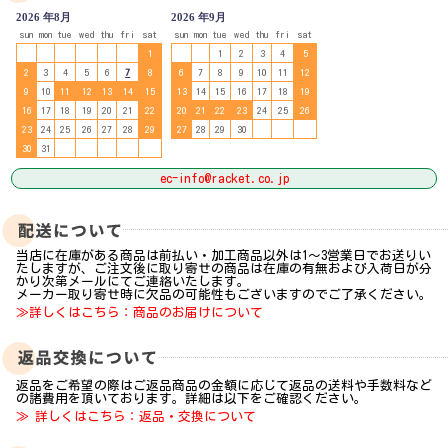
2026 年8月
2026 年9月
sun
mon
tue
wed
thu
fri
sat
sun
mon
tue
wed
thu
fri
sat
1
1
2
3
4
5
2
3
4
5
6
7
8
6
7
8
9
10
11
12
9
10
11
12
13
14
15
13
14
15
16
17
18
19
16
17
18
19
20
21
22
20
21
22
23
24
25
26
23
24
25
26
27
28
29
27
28
29
30
30
31
ec-info@racket.co.jp
当店に在庫がある商品は前払い・加工商品以外は1～3営業日でお送りい
たしますが、ご注文後に取り寄せの商品は在庫の有無および入荷日が分
かり次第メールにてご連絡いたします。
メーカー取り寄せ時に欠品の可能性もございますのでご了承ください。
≫詳しくはこちら：商品のお届けについて
返品をご希望の際はご返品商品の金額に応じて返品の送料や手数料など
の諸費用を頂いております。詳細は以下をご確認ください。
≫ 詳しくはこちら：返品・交換について