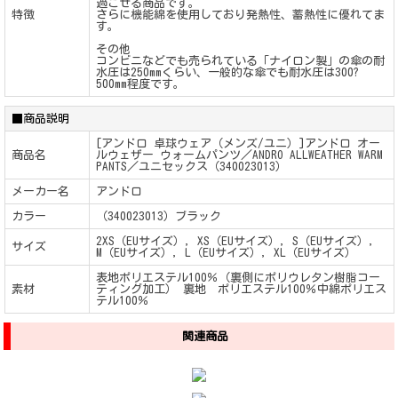
過ごせる商品です。
特徴
さらに機能綿を使用しており発熱性、蓄熱性に優れてま
す。
その他
コンビニなどでも売られている「ナイロン製」の傘の耐
水圧は250mmくらい、一般的な傘でも耐水圧は300?
500mm程度です。
■商品説明
[アンドロ 卓球ウェア（メンズ/ユニ）]アンドロ オー
商品名
ルウェザー ウォームパンツ／ANDRO ALLWEATHER WARM
PANTS／ユニセックス（340023013）
メーカー名
アンドロ
カラー
（340023013）ブラック
2XS（EUサイズ）, XS（EUサイズ）, S（EUサイズ）,
サイズ
M（EUサイズ）, L（EUサイズ）, XL（EUサイズ）
表地ポリエステル100％（裏側にポリウレタン樹脂コー
素材
ティング加工） 裏地 ポリエステル100％中綿ポリエス
テル100％
関連商品