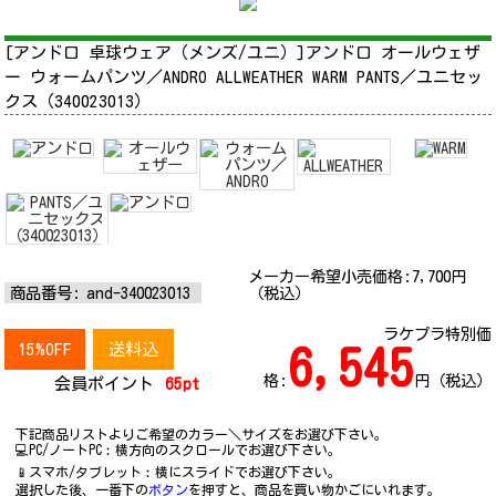
[アンドロ 卓球ウェア（メンズ/ユニ）]アンドロ オールウェザ
ー ウォームパンツ／ANDRO ALLWEATHER WARM PANTS／ユニセッ
クス（340023013）
メーカー希望小売価格:
7,700
円
商品番号:
and-340023013
（税込）
ラケプラ特別価
15%OFF
送料込
6,545
格:
円（税込）
会員ポイント
65pt
下記商品リストよりご希望のカラー＼サイズをお選び下さい。
💻PC/ノートPC︰横方向のスクロールでお選び下さい。
📱スマホ/タブレット︰横にスライドでお選び下さい。
選択した後、一番下の
ボタン
を押すと、商品を買い物かごにいれます。