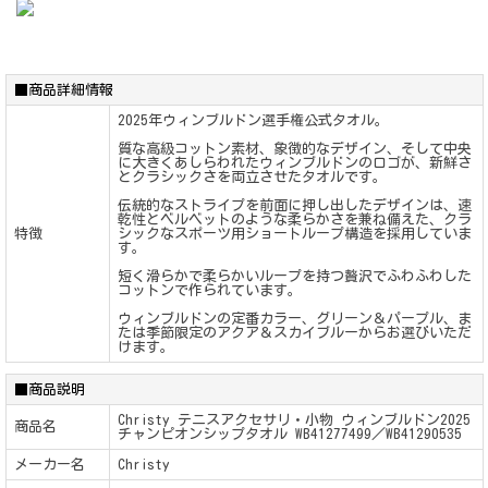
■商品詳細情報
2025年ウィンブルドン選手権公式タオル。
質な高級コットン素材、象徴的なデザイン、そして中央
に大きくあしらわれたウィンブルドンのロゴが、新鮮さ
とクラシックさを両立させたタオルです。
伝統的なストライプを前面に押し出したデザインは、速
乾性とベルベットのような柔らかさを兼ね備えた、クラ
特徴
シックなスポーツ用ショートループ構造を採用していま
す。
短く滑らかで柔らかいループを持つ贅沢でふわふわした
コットンで作られています。
ウィンブルドンの定番カラー、グリーン＆パープル、ま
たは季節限定のアクア＆スカイブルーからお選びいただ
けます。
■商品説明
Christy テニスアクセサリ・小物 ウィンブルドン2025
商品名
チャンピオンシップタオル WB41277499／WB41290535
メーカー名
Christy