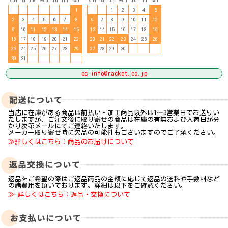
sun
mon
tue
wed
thu
fri
sat
sun
mon
tue
wed
thu
fri
sat
1
1
2
3
4
5
2
3
4
5
6
7
8
6
7
8
9
10
11
12
9
10
11
12
13
14
15
13
14
15
16
17
18
19
16
17
18
19
20
21
22
20
21
22
23
24
25
26
23
24
25
26
27
28
29
27
28
29
30
30
31
ec-info@racket.co.jp
当店に在庫がある商品は前払い・加工商品以外は1～3営業日でお送りい
たしますが、ご注文後に取り寄せの商品は在庫の有無および入荷日が分
かり次第メールにてご連絡いたします。
メーカー取り寄せ時に欠品の可能性もございますのでご了承ください。
≫詳しくはこちら：商品のお届けについて
返品をご希望の際はご返品商品の金額に応じて返品の送料や手数料など
の諸費用を頂いております。詳細は以下をご確認ください。
≫ 詳しくはこちら：返品・交換について