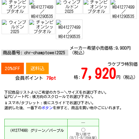
メーカー希望小売価格:
9,900
円
商品番号:
chr-champtowel2025
（税込）
ラケプラ特別価
20%OFF
送料込
7,920
格:
円（税込）
会員ポイント
79pt
下記商品リストよりご希望のカラー＼サイズをお選び下さい。
💻PC/ノートPC︰横方向のスクロールでお選び下さい。
📱スマホ/タブレット︰横にスライドでお選び下さい。
選択した後、一番下の
ボタン
を押すと、商品を買い物かごにいれます。
─
（41277499）グリーン／パープル
取り寄せ
(8/11-8/16休業)