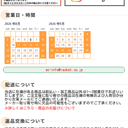
2026 年8月
2026 年9月
sun
mon
tue
wed
thu
fri
sat
sun
mon
tue
wed
thu
fri
sat
1
1
2
3
4
5
2
3
4
5
6
7
8
6
7
8
9
10
11
12
9
10
11
12
13
14
15
13
14
15
16
17
18
19
16
17
18
19
20
21
22
20
21
22
23
24
25
26
23
24
25
26
27
28
29
27
28
29
30
30
31
ec-info@racket.co.jp
当店に在庫がある商品は前払い・加工商品以外は1～3営業日でお送りい
たしますが、ご注文後に取り寄せの商品は在庫の有無および入荷日が分
かり次第メールにてご連絡いたします。
メーカー取り寄せ時に欠品の可能性もございますのでご了承ください。
≫詳しくはこちら：商品のお届けについて