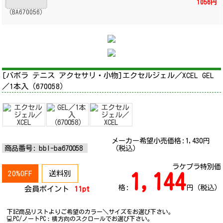
1056円
[バボラ テニス アクセサリ・小物]エクセルジェル／XCEL GEL
／1本入（670058）
メーカー希望小売価格:
1,430
円
商品番号:
bbl-ba670058
（税込）
ラケプラ特別価
20%OFF
送料別
1,144
格:
円（税込）
会員ポイント
11pt
下記商品リストよりご希望のカラー＼サイズをお選び下さい。
💻PC/ノートPC︰横方向のスクロールでお選び下さい。