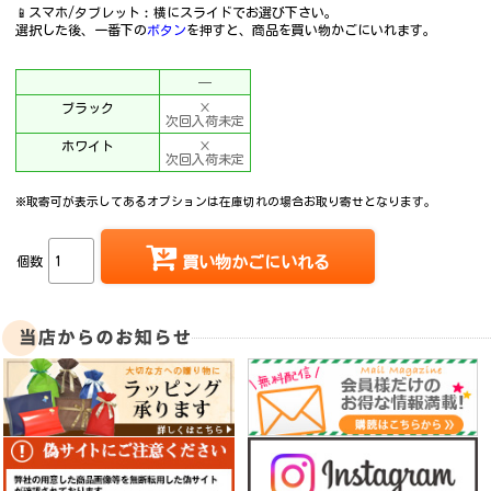
📱スマホ/タブレット︰横にスライドでお選び下さい。
選択した後、一番下の
ボタン
を押すと、商品を買い物かごにいれます。
─
ブラック
×
次回入荷未定
ホワイト
×
次回入荷未定
※取寄可が表示してあるオプションは在庫切れの場合お取り寄せとなります。
個数
買い物かごにいれる