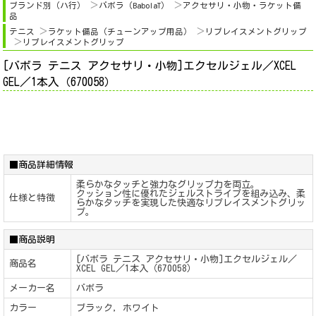
ブランド別（ハ行）
バボラ（BabolaT）
アクセサリ・小物・ラケット備
品
テニス
ラケット備品（チューンアップ用品）
リプレイスメントグリップ
リプレイスメントグリップ
[バボラ テニス アクセサリ・小物]エクセルジェル／XCEL
GEL／1本入（670058）
■商品詳細情報
柔らかなタッチと強力なグリップ力を両立。
クッション性に優れたジェルストライプを組み込み、柔
仕様と特徴
らかなタッチを実現した快適なリプレイスメントグリッ
プ。
■商品説明
[バボラ テニス アクセサリ・小物]エクセルジェル／
商品名
XCEL GEL／1本入（670058）
メーカー名
バボラ
カラー
ブラック, ホワイト