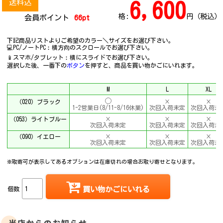
送料込
6,600
格:
円（税込）
会員ポイント
66pt
下記商品リストよりご希望のカラー＼サイズをお選び下さい。
💻PC/ノートPC︰横方向のスクロールでお選び下さい。
📱スマホ/タブレット︰横にスライドでお選び下さい。
選択した後、一番下の
ボタン
を押すと、商品を買い物かごにいれます。
M
L
XL
（020）ブラック
×
×
1-2営業日(8/11-8/16休業)
次回入荷未定
次回入荷未
（053）ライトブルー
×
×
×
次回入荷未定
次回入荷未定
次回入荷未
（090）イエロー
×
×
×
次回入荷未定
次回入荷未定
次回入荷未
※取寄可が表示してあるオプションは在庫切れの場合お取り寄せとなります。
個数
買い物かごにいれる