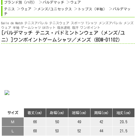
ブランド別（ハ行）
バルデマッチ
ウェア
テニス
ウェア
メンズ/ユニセックス
トップス（半袖）
バルデマッ
チ
Balle de Match テニスアパレル テニスウェア スポーツ Tシャツ メンズアパレル メンズ
ウェア 半袖 ゲームシャツ UVカット 吸水速乾 吸汗 ワンポイント
[バルデマッチ テニス・バドミントンウェア（メンズ/ユ
ニ）]ワンポイントゲームシャツ／メンズ（BDM-D1102）
サイズ
着丈(cm)
身幅(cm)
裾幅(cm)
肩幅(cm)
袖丈(cm)
Ｍ
66
50
49
42
20.5
Ｌ
68
53
52
44
21.5