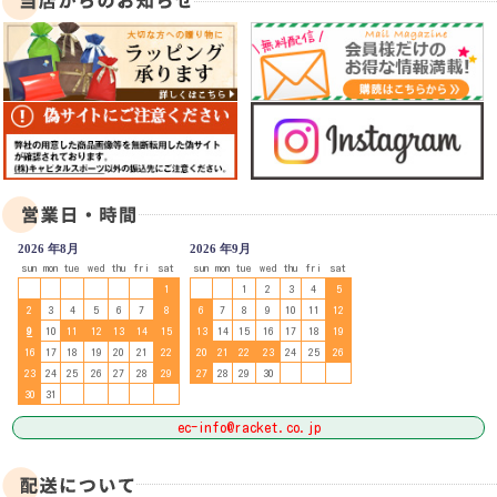
2026 年8月
2026 年9月
sun
mon
tue
wed
thu
fri
sat
sun
mon
tue
wed
thu
fri
sat
1
1
2
3
4
5
2
3
4
5
6
7
8
6
7
8
9
10
11
12
9
10
11
12
13
14
15
13
14
15
16
17
18
19
16
17
18
19
20
21
22
20
21
22
23
24
25
26
23
24
25
26
27
28
29
27
28
29
30
30
31
ec-info@racket.co.jp