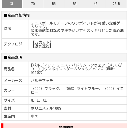
XL
70
56
55
46
22.5
■商品詳細情報
テニスボールモチーフのワンポイントが可愛い定番ゲー
ムシャツ。
特徴
吸水速乾素材なので汗をかいてもスッキリとした着心地
です。
【UVカット】
テクノロジー
【吸水速乾】
■商品説明
[バルデマッチ テニス・バドミントンウェア（メンズ/
商品名
ユニ）]ワンポイントゲームシャツ／メンズ（BDM-
D1102）
メーカー名
バルデマッチ
（020）ブラック, （053）ライトブルー, （090）イエ
カラー
ロー
サイズ
M, L, XL
素材
ポリエステル100%
生産国
中国
関連商品