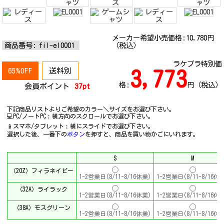
メーカー希望小売価格:
10,780
円
商品番号:
fil-el0001
（税込）
ラケプラ特別価
65%OFF
送料別
3,773
格:
円（税込）
会員ポイント
37pt
下記商品リストよりご希望のカラー＼サイズをお選び下さい。
💻PC/ノートPC︰横方向のスクロールでお選び下さい。
📱スマホ/タブレット︰横にスライドでお選び下さい。
選択した後、一番下の
ボタン
を押すと、商品を買い物かごにいれます。
S
M
（20Z）フィラネイビー
1-2営業日(8/11-8/16休業)
1-2営業日(8/11-8/16休
（32A）ライラック
1-2営業日(8/11-8/16休業)
1-2営業日(8/11-8/16休
（38A）モスグリーン
1-2営業日(8/11-8/16休業)
1-2営業日(8/11-8/16休