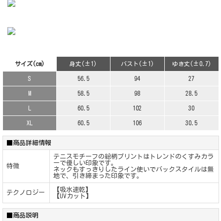
サイズ(cm)
身丈(±1)
バスト(±1)
ゆき丈(±0.7)
S
56.5
94
27
M
58.5
98
28.5
L
60.5
102
30
XL
60.5
106
30.5
■商品詳細情報
テニスモチーフの総柄プリントはトレンドのくすみカラ
ーで優しい印象です。
特徴
ネックもすっきりしたライン使いでバックスタイルは無
地で、引き締まった印象です。
【吸水速乾】
テクノロジー
【UVカット】
■商品説明