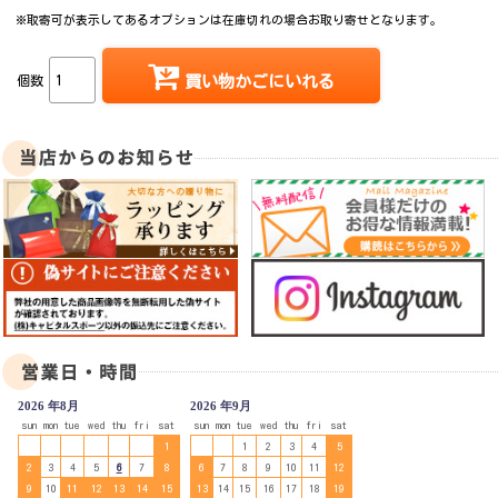
※取寄可が表示してあるオプションは在庫切れの場合お取り寄せとなります。
個数
買い物かごにいれる
2026 年8月
2026 年9月
sun
mon
tue
wed
thu
fri
sat
sun
mon
tue
wed
thu
fri
sat
1
1
2
3
4
5
2
3
4
5
6
7
8
6
7
8
9
10
11
12
9
10
11
12
13
14
15
13
14
15
16
17
18
19