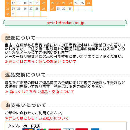
16
17
18
19
20
21
22
20
21
22
23
24
25
26
23
24
25
26
27
28
29
27
28
29
30
30
31
ec-info@racket.co.jp
当店に在庫がある商品は前払い・加工商品以外は1～3営業日でお送りい
たしますが、ご注文後に取り寄せの商品は在庫の有無および入荷日が分
かり次第メールにてご連絡いたします。
メーカー取り寄せ時に欠品の可能性もございますのでご了承ください。
≫詳しくはこちら：商品のお届けについて
返品をご希望の際はご返品商品の金額に応じて返品の送料や手数料など
の諸費用を頂いております。詳細は以下をご確認ください。
≫ 詳しくはこちら：返品・交換について
ご都合に合わせてご利用ください。
≫詳しくはこちら：お支払いについて
クレジットカード決済