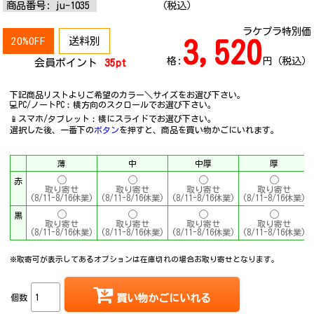
商品番号:
ju-1035
（税込）
ラケプラ特別価
20%OFF
送料別
3,520
格:
円（税込）
会員ポイント
35pt
下記商品リストよりご希望のカラー＼サイズをお選び下さい。
💻PC/ノートPC︰横方向のスクロールでお選び下さい。
📱スマホ/タブレット︰横にスライドでお選び下さい。
選択した後、一番下の
ボタン
を押すと、商品を買い物かごにいれます。
薄
中
中厚
厚
赤
取り寄せ
取り寄せ
取り寄せ
取り寄せ
(8/11-8/16休業)
(8/11-8/16休業)
(8/11-8/16休業)
(8/11-8/16休業)
黒
取り寄せ
取り寄せ
取り寄せ
取り寄せ
(8/11-8/16休業)
(8/11-8/16休業)
(8/11-8/16休業)
(8/11-8/16休業)
※取寄可が表示してあるオプションは在庫切れの場合お取り寄せとなります。
個数
買い物かごにいれる