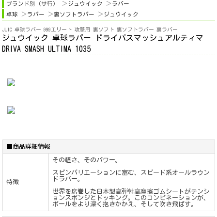
ブランド別（サ行）
ジュウイック
ラバー
卓球
ラバー
裏ソフトラバー
ジュウイック
JUIC 卓球ラバー 999エリート 攻撃用 裏ソフト 裏ソフトラバー 裏ラバー
ジュウイック 卓球ラバー ドライバスマッシュアルティマ
DRIVA SMASH ULTIMA 1035
■商品詳細情報
その軽さ、そのパワー。
スピンバリエーションに富む、スピード系オールラウン
ドラバー。
特徴
世界を席巻した日本製高弾性高摩擦ゴムシートがテンシ
ョンスポンジとドッキング。このコンビネーションが、
ボールをより深く抱きかかえ、そして吹き飛ばす。