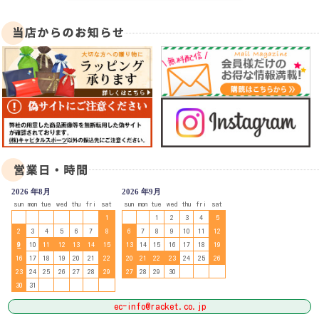
2026 年8月
2026 年9月
sun
mon
tue
wed
thu
fri
sat
sun
mon
tue
wed
thu
fri
sat
1
1
2
3
4
5
2
3
4
5
6
7
8
6
7
8
9
10
11
12
9
10
11
12
13
14
15
13
14
15
16
17
18
19
16
17
18
19
20
21
22
20
21
22
23
24
25
26
23
24
25
26
27
28
29
27
28
29
30
30
31
ec-info@racket.co.jp