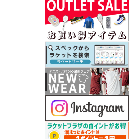
テニス シューズ シリーズ 予約開始！
26.07.08
プリンス
テニスラケット「ツアー（TOUR）」」シリ
ーズ予約開始！
26.07.07
フィラ
2026年秋冬モデルウェアが予約開始！
26.07.07
ダンロップ
セントジェームスお買い上げでボールバッ
グプレゼント
26.07.07
テクニファイバー
COURTまたはNFXお買い上げでレーザースピ
ン2張プレゼント
26.07.06
ゴーセン
夏企画Tシャツが入荷しました♪
26.06.26
ダンロップ
2026年秋冬モデルウェアが予約開始！
26.06.25
ゴーセン
2025年秋冬モデルテニスウェアがプライス
ダウン！
26.06.25
ヨネックス
バドシューズ 「パワークッション65Z」シ
リーズ再入荷
26.06.22
ゴーセン
セサミストリートコラボTシャツ 予約開始
26.06.22
プリンス
2026年秋冬モデルのテニスウェア 予約開始
26.06.19
ゴーセン
2026年「秋企画Tシャツ＆キャップ」予約開
始！