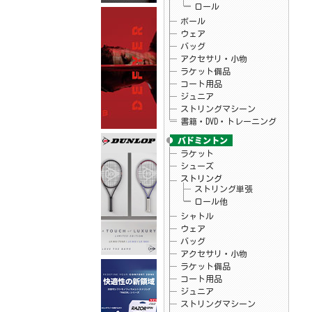
ロール
26.05.25
フィラ
FILA×mofusand コラボTシャツ入荷しまし
ボール
た☆
ウェア
26.05.22
Christy
バッグ
ウインブルドンチャンピオンシップ2025タ
アクセサリ・小物
オル プライスダウンしました♪
ラケット備品
26.05.20
Christy
テニス アクセサリ・小物 チャンピオン
コート用品
シップタオル
ジュニア
26.05.15
ダンロップ
ストリングマシーン
テニスラケット「LX 800」シリーズ予約開
始！
書籍・DVD・トレーニング
26.05.15
ダンロップ
テニスラケット「LX 1000」シリーズ予約開
始！
ラケット
26.05.15
バボラ
シューズ
バボラテニスシューズ 「SFX EVO」予約開
ストリング
始
ストリング単張
26.05.15
バボラ
ロール他
バボラテニスシューズ 「JET TERE 2」予
約開始
シャトル
26.05.08
ヨネックス
ウェア
ソフトテニス ラケット「VOLTRAGE8」予約
バッグ
開始
アクセサリ・小物
26.04.29
テクニファイバー
次世代ソフトモノフィラメントストリング
ラケット備品
「レーザースピン」予約開始
コート用品
26.04.24
お知らせ
ジュニア
当店のGW休暇中のお問い合わせ・出荷につ
ストリングマシーン
いて