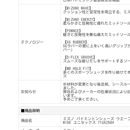
日本バドミントン協会検定合格品
【MIZUNO WAVE】
クッション性と安定性を両立する、ミ
【MIZUNO ENERZY】
柔らかさと反発性に優れたミッドソー
【POWNCE】
軽さと反発性を兼ね備えたミッドソー
テクノロジー
【XG RUBBER】
SGラバーの更に上をいく高いグリップ
バー」
【D-FLEX GROOVE】
スムーズな蹴りだしをサポートするソ
【MB HOLD FIT】
多くのスポーツシューズを作り続けて
ズ
※材料が変更となり後足部、シースル
ました。
お知らせ
弊社およびメーカーの在庫状況により
います。
予めご了承ください。
■商品説明
ミズノ バドミントンシューズ ウエーブクロー
商品名
WIDE ユニセックス 71GA2584