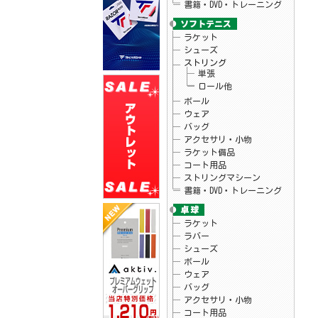
書籍・DVD・トレーニング
26.04.15
ウィルソン
テニスラケット・バッグ「ブレード V10」
シリーズ販売開始！
26.04.15
ラケット
ブルイク
「アスリートUVアンブレラ」予約開始！
シューズ
26.04.10
アクティフ
ストリング
テニスグリップテープ「プレミアムウェッ
単張
トオーバーグリップ」新発売！
ロール他
26.04.07
ウィルソン
テニスラケット「ローランギャロスチーム
ボール
102」予約開始！
ウェア
26.04.07
ウィルソン
バッグ
テニスラケット「ローランギャロスコレク
アクセサリ・小物
ションモデル」入荷しました♪
ラケット備品
26.04.03
ゴーセン
夏企画Tシャツ・ロゴキャップ予約開始！
コート用品
ストリングマシーン
書籍・DVD・トレーニング
ラケット
ラバー
シューズ
ボール
ウェア
バッグ
アクセサリ・小物
コート用品