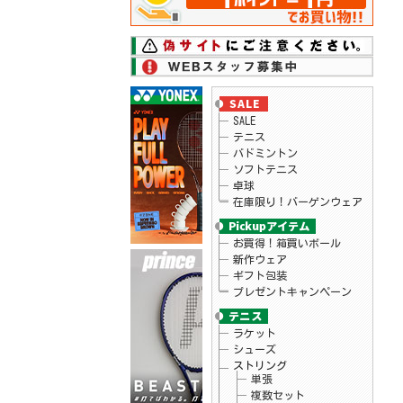
26.06.17
ダンロップ
テニスラケット「LX 800、LX 800 TOUR」シ
リーズ予約開始
26.06.17
ダンロップ
テニスラケット「LX 1000」シリーズ予約開
始
26.06.16
ローチェ
2026年秋冬モデルウェアが予約開始！
26.06.15
ニューバランス
SALE
2026年モデルのテニスシューズがプライス
ダウン！
テニス
26.06.11
スノワート
バドミントン
テニスラケット「ビタス100LS」予約受付
ソフトテニス
中！
卓球
26.06.09
ヨネックス
在庫限り！バーゲンウェア
ヨネックス テニス シューズ「POWER
CUSHION AERUS DASH」予約開始
26.06.09
ヘッド
テニス バッグ ツアー バックパック 予
お買得！箱買いボール
約開始！
新作ウェア
26.06.09
ヘッド
ギフト包装
テニスラケット「エクストリーム」シリー
プレゼントキャンペーン
ズ予約開始！
26.06.05
ヘッド
テニスラケット「パワー100」予約開始！
ラケット
26.06.05
ヨネックス
シューズ
テニスシューズ「パワークッションエアラ
スダッシュ」シリーズ新色 予約開始！
ストリング
26.06.02
リーニン
単張
バドミントンラケット「BLADEX 880 志田千
複数セット
陽選手モデル」入荷！