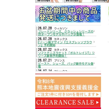
26.07.28
ウィルソン
ブレードシリーズ、クラッシュシリーズの
USオープンモデルやバッグが登場！
26.07.28
ヨネックス
Eゾーン新デザイン『エスプレッソブラウ
ン』予約開始
26.07.22
ヨネックス
ソフトテニスラケット「ボルトレイジ7」シ
リーズ新色予約開始！
26.07.21
プリンス
ビースト、シューズ、バッグ新作モデル登
場
26.07.14
アシックス
テニスシューズがプライスダウン☆
26.07.13
ヨネックス
テニスシューズ「パワークッションエアラ
スダッシュ5」が入荷！
26.07.13
ダンロップ
2026年秋冬モデルウェアが入荷！
26.07.09
ウィルソン
テニスラケットディファイアシリーズ予約
開始
26.07.09
アシックス