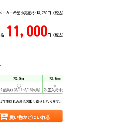
メーカー希望小売価格:
13,750
円（税込）
11,000
格:
円（税込）
。
23.0cm
23.5cm
24.0cm
24.5cm
×
×
-2営業日(8/11-8/16休業)
次回入荷未定
次回入荷未定
1-2営業日(8/11-8/16休業
は在庫切れの場合お取り寄せとなります。
買い物かごにいれる