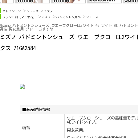
バドミントン
シューズ
ミズノ
ブランド別（マ・ヤ行）
ミズノ
バドミントン用品
シューズ
Mizuno バトミントンシューズ ウエーブクローEL2ワイド 4e ワイド 靴 バト
男性 男女兼用 グレー おすすめ
ミズノ バドミントンシューズ ウエーブクローEL2ワイド WAVE
クス 71GA2584
■商品詳細情報
ウエーブクローシリーズの最軽量モデ
4Eワイドタイプ。
特徴
男女兼用。