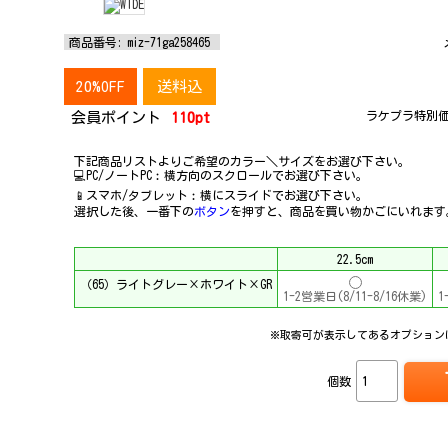
商品番号:
miz-71ga258465
20%OFF
送料込
ラケプラ特別価
会員ポイント
110pt
下記商品リストよりご希望のカラー＼サイズをお選び下さい。
💻PC/ノートPC︰横方向のスクロールでお選び下さい。
📱スマホ/タブレット︰横にスライドでお選び下さい。
選択した後、一番下の
ボタン
を押すと、商品を買い物かごにいれます
22.5cm
（65）ライトグレー×ホワイト×GR
1-2営業日(8/11-8/16休業)
1
※取寄可が表示してあるオプション
個数