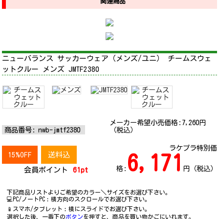
関連商品
ニューバランス サッカーウェア（メンズ/ユニ） チームスウェ
ットクルー メンズ JMTF2380
メーカー希望小売価格:
7,260
円
商品番号:
nwb-jmtf2380
（税込）
ラケプラ特別価
15%OFF
送料込
6,171
格:
円（税込）
会員ポイント
61pt
下記商品リストよりご希望のカラー＼サイズをお選び下さい。
💻PC/ノートPC︰横方向のスクロールでお選び下さい。
📱スマホ/タブレット︰横にスライドでお選び下さい。
選択した後、一番下の
ボタン
を押すと、商品を買い物かごにいれます。