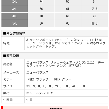
2XL
74
59
91
3XL
76
61
93.5
4XL
78
63
96
5XL
80
65
98.5
■商品詳細情報
右胸にワンポイントのNBロゴ、左袖にリニアロゴを配
特徴
し、ベーシックなデザインで仕上げたチーム対応のスウ
ェットクルートップ。
■商品説明
ニューバランス サッカーウェア（メンズ/ユニ） チー
商品名
ムスウェットクルー メンズ JMTF2380
メーカー名
ニューバランス
カラー
（BK）ブラック, （GR）グレー
サイズ
XS, S, M, L, XL, 2XL, 3XL, 4XL, 5XL
素材
ポリエステル100％
生産国
中国