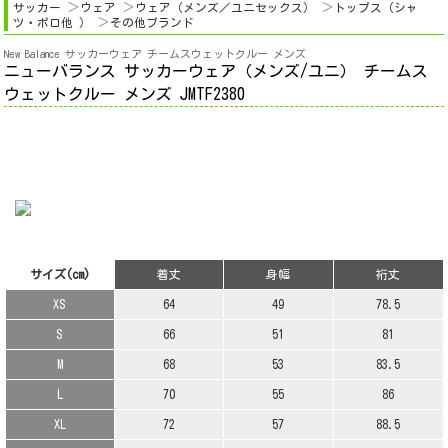
サッカー
ウェア
ウェア（メンズ／ユニセックス）
トップス（シャ
ツ・ポロ他 ）
その他ブランド
New Balance サッカーウェア チームスウェットクルー メンズ
ニューバランス サッカーウェア（メンズ/ユニ） チームス
ウェットクルー メンズ JMTF2380
サイズ(cm)
着丈
身幅
裄丈
XS
64
49
78.5
S
66
51
81
M
68
53
83.5
L
70
55
86
XL
72
57
88.5