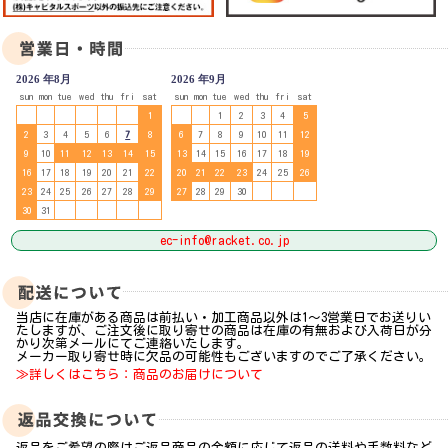
2026 年8月
2026 年9月
sun
mon
tue
wed
thu
fri
sat
sun
mon
tue
wed
thu
fri
sat
1
1
2
3
4
5
2
3
4
5
6
7
8
6
7
8
9
10
11
12
9
10
11
12
13
14
15
13
14
15
16
17
18
19
16
17
18
19
20
21
22
20
21
22
23
24
25
26
23
24
25
26
27
28
29
27
28
29
30
30
31
ec-info@racket.co.jp
当店に在庫がある商品は前払い・加工商品以外は1～3営業日でお送りい
たしますが、ご注文後に取り寄せの商品は在庫の有無および入荷日が分
かり次第メールにてご連絡いたします。
メーカー取り寄せ時に欠品の可能性もございますのでご了承ください。
≫詳しくはこちら：商品のお届けについて
返品をご希望の際はご返品商品の金額に応じて返品の送料や手数料など