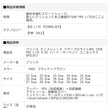
■商品詳細情報
勝利を掴むスピードシューズ。
特徴
新しいクッションと史上最強のTOUR PRO LITEがここに
誕生。
【4D LITE TECHNOLOGY】
テクノロジー
【PMF SOLE】
■商品説明
プリンス テニスシューズ ツアープロライト9HC TOUR
商品名
PRO LITE 9 HC ハード・カーペット ユニセックス
DPSLH12
メーカー名
プリンス
カラー
（495）ブラック×ブラウン
22.5cm, 23.0cm, 23.5cm, 24.0cm, 24.5cm,
サイズ
25.0cm, 25.5cm, 26.0cm, 26.5cm, 27.0cm,
27.5cm, 28.0cm, 28.5cm, 29.0cm, 29.5cm
アッパー：RPU（合成樹脂）＋合成繊維
アウトソール：耐摩耗ラバー
素材
ミッドソール：モールデッドEVA＋3DStabilizer LITE
＋DoubleShank＋REPULSIONCUSHION
ワイズ（足
2E相当