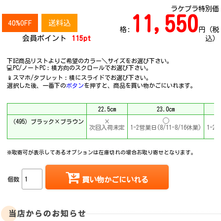
ラケプラ特別価
11,550
40%OFF
送料込
格:
円（税
会員ポイント
115pt
込）
下記商品リストよりご希望のカラー＼サイズをお選び下さい。
💻PC/ノートPC︰横方向のスクロールでお選び下さい。
📱スマホ/タブレット︰横にスライドでお選び下さい。
選択した後、一番下の
ボタン
を押すと、商品を買い物かごにいれます。
22.5cm
23.0cm
（495）ブラック×ブラウン
×
次回入荷未定
1-2営業日(8/11-8/16休業)
1-2
※取寄可が表示してあるオプションは在庫切れの場合お取り寄せとなります。
個数
買い物かごにいれる