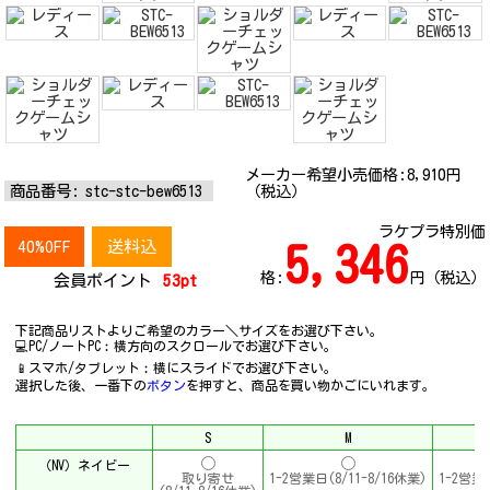
メーカー希望小売価格:
8,910
円
商品番号:
stc-stc-bew6513
（税込）
ラケプラ特別価
40%OFF
送料込
5,346
格:
円（税込）
会員ポイント
53pt
下記商品リストよりご希望のカラー＼サイズをお選び下さい。
💻PC/ノートPC︰横方向のスクロールでお選び下さい。
📱スマホ/タブレット︰横にスライドでお選び下さい。
選択した後、一番下の
ボタン
を押すと、商品を買い物かごにいれます。
S
M
（NV）ネイビー
取り寄せ
1-2営業日(8/11-8/16休業)
1-2営業日