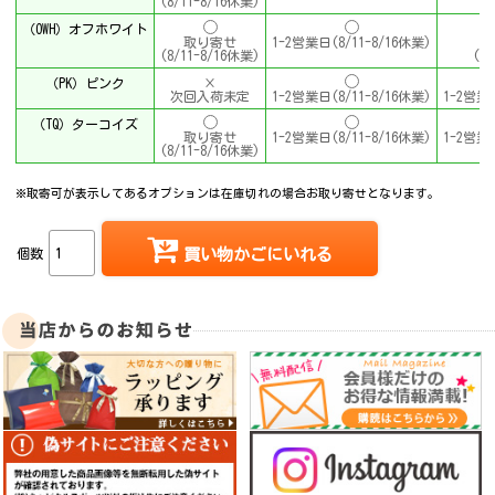
(8/11-8/16休業)
（OWH）オフホワイト
取り寄せ
1-2営業日(8/11-8/16休業)
(8/11-8/16休業)
(8
（PK）ピンク
×
次回入荷未定
1-2営業日(8/11-8/16休業)
1-2営業日
（TQ）ターコイズ
取り寄せ
1-2営業日(8/11-8/16休業)
1-2営業日
(8/11-8/16休業)
※取寄可が表示してあるオプションは在庫切れの場合お取り寄せとなります。
個数
買い物かごにいれる