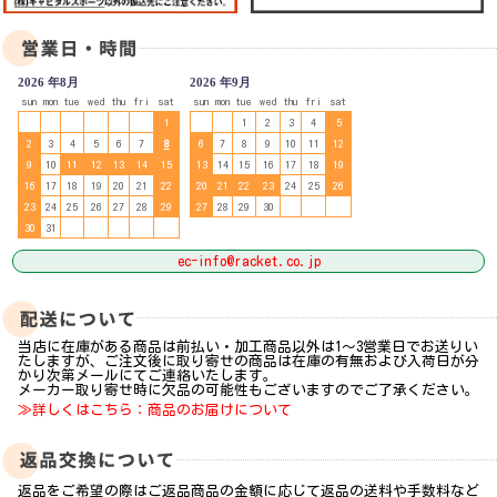
2026 年8月
2026 年9月
sun
mon
tue
wed
thu
fri
sat
sun
mon
tue
wed
thu
fri
sat
1
1
2
3
4
5
2
3
4
5
6
7
8
6
7
8
9
10
11
12
9
10
11
12
13
14
15
13
14
15
16
17
18
19
16
17
18
19
20
21
22
20
21
22
23
24
25
26
23
24
25
26
27
28
29
27
28
29
30
30
31
ec-info@racket.co.jp
当店に在庫がある商品は前払い・加工商品以外は1～3営業日でお送りい
たしますが、ご注文後に取り寄せの商品は在庫の有無および入荷日が分
かり次第メールにてご連絡いたします。
メーカー取り寄せ時に欠品の可能性もございますのでご了承ください。
≫詳しくはこちら：商品のお届けについて
返品をご希望の際はご返品商品の金額に応じて返品の送料や手数料など