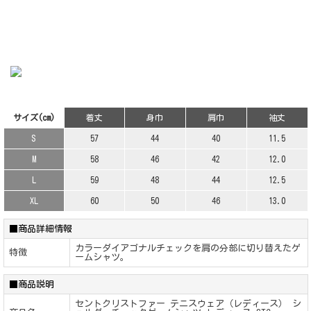
サイズ(cm)
着丈
身巾
肩巾
袖丈
S
57
44
40
11.5
M
58
46
42
12.0
L
59
48
44
12.5
XL
60
50
46
13.0
■商品詳細情報
カラーダイアゴナルチェックを肩の分部に切り替えたゲ
特徴
ームシャツ。
■商品説明
セントクリストファー テニスウェア（レディース） シ