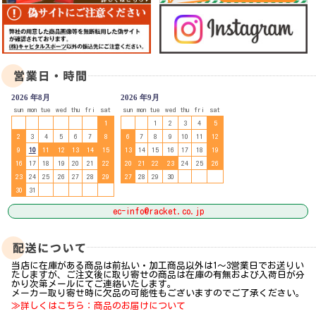
2026 年8月
2026 年9月
sun
mon
tue
wed
thu
fri
sat
sun
mon
tue
wed
thu
fri
sat
1
1
2
3
4
5
2
3
4
5
6
7
8
6
7
8
9
10
11
12
9
10
11
12
13
14
15
13
14
15
16
17
18
19
16
17
18
19
20
21
22
20
21
22
23
24
25
26
23
24
25
26
27
28
29
27
28
29
30
30
31
ec-info@racket.co.jp
当店に在庫がある商品は前払い・加工商品以外は1～3営業日でお送りい
たしますが、ご注文後に取り寄せの商品は在庫の有無および入荷日が分
かり次第メールにてご連絡いたします。
メーカー取り寄せ時に欠品の可能性もございますのでご了承ください。
≫詳しくはこちら：商品のお届けについて