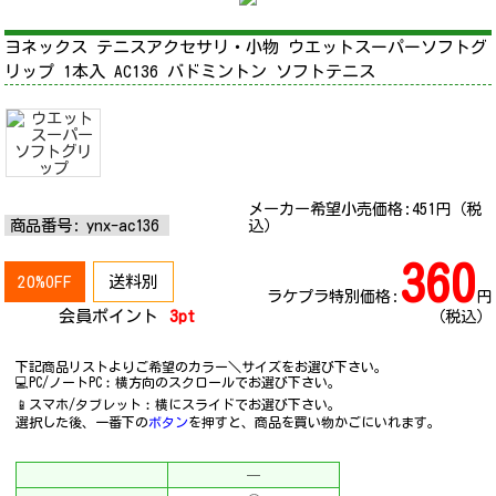
ヨネックス テニスアクセサリ・小物 ウエットスーパーソフトグ
リップ 1本入 AC136 バドミントン ソフトテニス
メーカー希望小売価格:
451
円（税
商品番号:
ynx-ac136
込）
360
20%OFF
送料別
ラケプラ特別価格:
円
会員ポイント
3pt
（税込）
下記商品リストよりご希望のカラー＼サイズをお選び下さい。
💻PC/ノートPC︰横方向のスクロールでお選び下さい。
📱スマホ/タブレット︰横にスライドでお選び下さい。
選択した後、一番下の
ボタン
を押すと、商品を買い物かごにいれます。
─