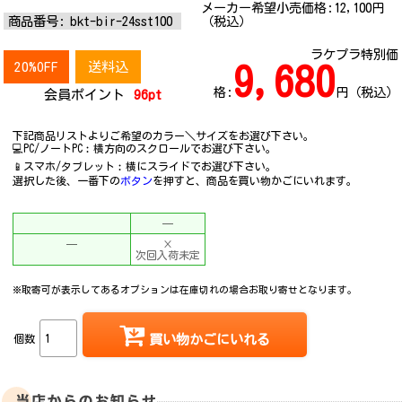
メーカー希望小売価格:
12,100
円
商品番号:
bkt-bir-24sst100
（税込）
ラケプラ特別価
20%OFF
送料込
9,680
格:
円（税込）
会員ポイント
96pt
下記商品リストよりご希望のカラー＼サイズをお選び下さい。
💻PC/ノートPC︰横方向のスクロールでお選び下さい。
📱スマホ/タブレット︰横にスライドでお選び下さい。
選択した後、一番下の
ボタン
を押すと、商品を買い物かごにいれます。
─
─
×
次回入荷未定
※取寄可が表示してあるオプションは在庫切れの場合お取り寄せとなります。
個数
買い物かごにいれる