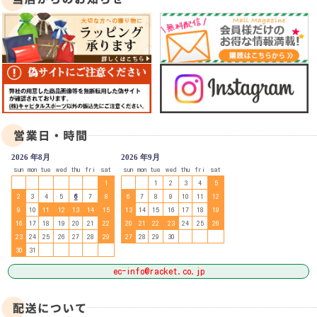
2026 年8月
2026 年9月
sun
mon
tue
wed
thu
fri
sat
sun
mon
tue
wed
thu
fri
sat
1
1
2
3
4
5
2
3
4
5
6
7
8
6
7
8
9
10
11
12
9
10
11
12
13
14
15
13
14
15
16
17
18
19
16
17
18
19
20
21
22
20
21
22
23
24
25
26
23
24
25
26
27
28
29
27
28
29
30
30
31
ec-info@racket.co.jp