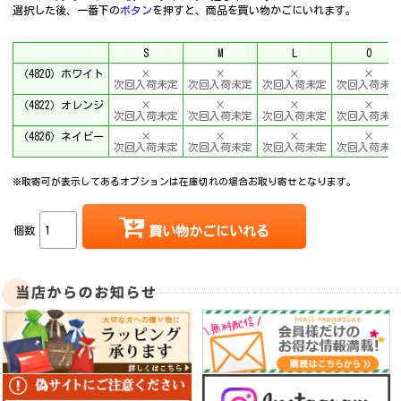
選択した後、一番下の
ボタン
を押すと、商品を買い物かごにいれます。
S
M
L
O
（4820）ホワイト
×
×
×
×
次回入荷未定
次回入荷未定
次回入荷未定
次回入荷未
（4822）オレンジ
×
×
×
×
次回入荷未定
次回入荷未定
次回入荷未定
次回入荷未
（4826）ネイビー
×
×
×
×
次回入荷未定
次回入荷未定
次回入荷未定
次回入荷未
※取寄可が表示してあるオプションは在庫切れの場合お取り寄せとなります。
個数
買い物かごにいれる