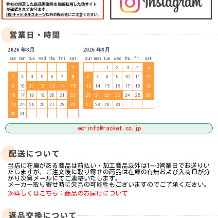
2026 年8月
2026 年9月
sun
mon
tue
wed
thu
fri
sat
sun
mon
tue
wed
thu
fri
sat
1
1
2
3
4
5
2
3
4
5
6
7
8
6
7
8
9
10
11
12
9
10
11
12
13
14
15
13
14
15
16
17
18
19
16
17
18
19
20
21
22
20
21
22
23
24
25
26
23
24
25
26
27
28
29
27
28
29
30
30
31
ec-info@racket.co.jp
当店に在庫がある商品は前払い・加工商品以外は1～3営業日でお送りい
たしますが、ご注文後に取り寄せの商品は在庫の有無および入荷日が分
かり次第メールにてご連絡いたします。
メーカー取り寄せ時に欠品の可能性もございますのでご了承ください。
≫詳しくはこちら：商品のお届けについて