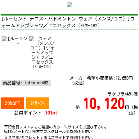
[ルーセント テニス・バドミントン ウェア（メンズ/ユニ）]ウ
ォームアップシャツ／ユニセックス（XLW-482）
メーカー希望小売価格:
12,650
円
商品番号:
lct-xlw-482
（税込）
ラケプラ特別価
10,120
20%OFF
送料込
格:
円（税
会員ポイント
101pt
込）
下記商品リストよりご希望のカラー＼サイズをお選び下さい。
💻PC/ノートPC︰横方向のスクロールでお選び下さい。
📱スマホ/タブレット︰横にスライドでお選び下さい。